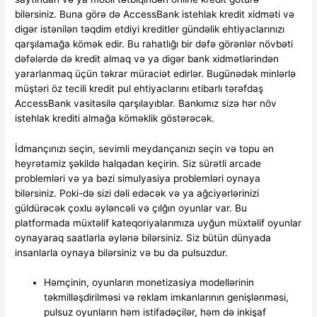
bilərsiniz. Buna görə də AccessBank istehlak kredit xidməti və
digər istənilən təqdim etdiyi kreditler gündəlik ehtiyaclarınızı
qarşılamağa kömək edir. Bu rahatlığı bir dəfə görənlər növbəti
dəfələrdə də kredit almaq və ya digər bank xidmətlərindən
yararlanmaq üçün təkrar müraciət edirlər. Bugünədək minlərlə
müştəri öz tecili kredit pul ehtiyaclarını etibarlı tərəfdaş
AccessBank vasitəsilə qarşılayıblar. Bankımız sizə hər növ
istehlak krediti almağa köməklik göstərəcək.
İdmançınızı seçin, sevimli meydançanızı seçin və topu ən
heyrətamiz şəkildə halqadan keçirin. Siz sürətli arcade
problemləri və ya bəzi simulyasiya problemləri oynaya
bilərsiniz. Poki-də sizi dəli edəcək və ya ağciyərlərinizi
güldürəcək çoxlu əyləncəli və çılğın oyunlar var. Bu
platformada müxtəlif kateqoriyalarımıza uyğun müxtəlif oyunlar
oynayaraq saatlarla əylənə bilərsiniz. Siz bütün dünyada
insanlarla oynaya bilərsiniz və bu da pulsuzdur.
Həmçinin, oyunların monetizasiya modellərinin
təkmilləşdirilməsi və reklam imkanlarının genişlənməsi,
pulsuz oyunların həm istifadəçilər, həm də inkişaf