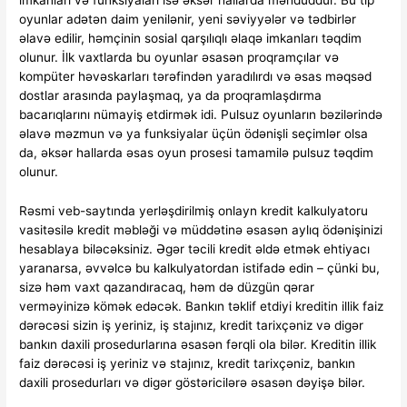
imkanları və funksiyaları isə əksər hallarda məhduddur. Bu tip
oyunlar adətən daim yenilənir, yeni səviyyələr və tədbirlər
əlavə edilir, həmçinin sosial qarşılıqlı əlaqə imkanları təqdim
olunur. İlk vaxtlarda bu oyunlar əsasən proqramçılar və
kompüter həvəskarları tərəfindən yaradılırdı və əsas məqsəd
dostlar arasında paylaşmaq, ya da proqramlaşdırma
bacarıqlarını nümayiş etdirmək idi. Pulsuz oyunların bəzilərində
əlavə məzmun və ya funksiyalar üçün ödənişli seçimlər olsa
da, əksər hallarda əsas oyun prosesi tamamilə pulsuz təqdim
olunur.
Rəsmi veb-saytında yerləşdirilmiş onlayn kredit kalkulyatoru
vasitəsilə kredit məbləği və müddətinə əsasən aylıq ödənişinizi
hesablaya biləcəksiniz. Əgər təcili kredit əldə etmək ehtiyacı
yaranarsa, əvvəlcə bu kalkulyatordan istifadə edin – çünki bu,
sizə həm vaxt qazandıracaq, həm də düzgün qərar
verməyinizə kömək edəcək. Bankın təklif etdiyi kreditin illik faiz
dərəcəsi sizin iş yeriniz, iş stajınız, kredit tarixçəniz və digər
bankın daxili prosedurlarına əsasən fərqli ola bilər. Kreditin illik
faiz dərəcəsi iş yeriniz və stajınız, kredit tarixçəniz, bankın
daxili prosedurları və digər göstəricilərə əsasən dəyişə bilər.