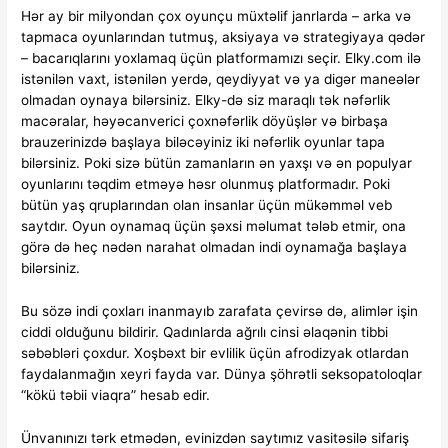
Hər ay bir milyondan çox oyunçu müxtəlif janrlarda – arka və
tapmaca oyunlarından tutmuş, aksiyaya və strategiyaya qədər
– bacarıqlarını yoxlamaq üçün platformamızı seçir. Elky.com ilə
istənilən vaxt, istənilən yerdə, qeydiyyat və ya digər maneələr
olmadan oynaya bilərsiniz. Elky-də siz maraqlı tək nəfərlik
macəralar, həyəcanverici çoxnəfərlik döyüşlər və birbaşa
brauzerinizdə başlaya biləcəyiniz iki nəfərlik oyunlar tapa
bilərsiniz. Poki sizə bütün zamanların ən yaxşı və ən populyar
oyunlarını təqdim etməyə həsr olunmuş platformadır. Poki
bütün yaş qruplarından olan insanlar üçün mükəmməl veb
saytdır. Oyun oynamaq üçün şəxsi məlumat tələb etmir, ona
görə də heç nədən narahat olmadan indi oynamağa başlaya
bilərsiniz.
Bu sözə indi çoxları inanmayıb zarafata çevirsə də, alimlər işin
ciddi olduğunu bildirir. Qadınlarda ağrılı cinsi əlaqənin tibbi
səbəbləri çoxdur. Xoşbəxt bir evlilik üçün afrodizyak otlardan
faydalanmağın xeyri fayda var. Dünya şöhrətli seksopatoloqlar
“kökü təbii viaqra” hesab edir.
Ünvanınızı tərk etmədən, evinizdən saytımız vasitəsilə sifariş