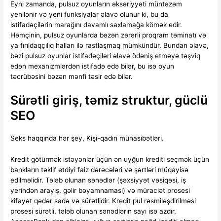
Eyni zamanda, pulsuz oyunların əksəriyyəti müntəzəm
yenilənir və yeni funksiyalar əlavə olunur ki, bu da
istifadəçilərin marağını davamlı saxlamağa kömək edir.
Həmçinin, pulsuz oyunlarda bəzən zərərli proqram təminatı və
ya fırıldaqçılıq halları ilə rastlaşmaq mümkündür. Bundan əlavə,
bəzi pulsuz oyunlar istifadəçiləri əlavə ödəniş etməyə təşviq
edən mexanizmlərdən istifadə edə bilər, bu isə oyun
təcrübəsini bəzən mənfi təsir edə bilər.
Sürətli giriş, təmiz struktur, güclü
SEO
Seks haqqında hər şey, Kişi-qadın münasibətləri.
Kredit götürmək istəyənlər üçün ən uyğun krediti seçmək üçün
bankların təklif etdiyi faiz dərəcələri və şərtləri müqayisə
edilməlidir. Tələb olunan sənədlər (şəxsiyyət vəsiqəsi, iş
yerindən arayış, gəlir bəyamnamasi) və müraciət prosesi
kifayət qədər sadə və sürətlidir. Kredit pul rəsmiləşdirilməsi
prosesi sürətli, tələb olunan sənədlərin sayı isə azdır.