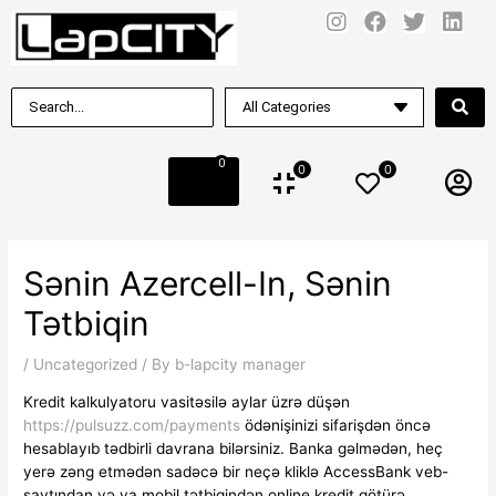
0
0
0
Sənin Azercell-In, Sənin
Tətbiqin
/
Uncategorized
/ By
b-lapcity manager
Kredit kalkulyatoru vasitəsilə aylar üzrə düşən
https://pulsuzz.com/payments
ödənişinizi sifarişdən öncə
hesablayıb tədbirli davrana bilərsiniz. Banka gəlmədən, heç
yerə zəng etmədən sadəcə bir neçə kliklə AccessBank veb-
saytından və ya mobil tətbiqindən online kredit götürə