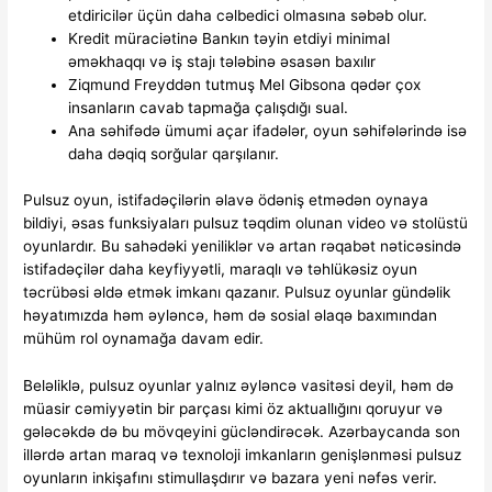
etdiricilər üçün daha cəlbedici olmasına səbəb olur.
Kredit müraciətinə Bankın təyin etdiyi minimal
əməkhaqqı və iş stajı tələbinə əsasən baxılır
Ziqmund Freyddən tutmuş Mel Gibsona qədər çox
insanların cavab tapmağa çalışdığı sual.
Ana səhifədə ümumi açar ifadələr, oyun səhifələrində isə
daha dəqiq sorğular qarşılanır.
Pulsuz oyun, istifadəçilərin əlavə ödəniş etmədən oynaya
bildiyi, əsas funksiyaları pulsuz təqdim olunan video və stolüstü
oyunlardır. Bu sahədəki yeniliklər və artan rəqabət nəticəsində
istifadəçilər daha keyfiyyətli, maraqlı və təhlükəsiz oyun
təcrübəsi əldə etmək imkanı qazanır. Pulsuz oyunlar gündəlik
həyatımızda həm əyləncə, həm də sosial əlaqə baxımından
mühüm rol oynamağa davam edir.
Beləliklə, pulsuz oyunlar yalnız əyləncə vasitəsi deyil, həm də
müasir cəmiyyətin bir parçası kimi öz aktuallığını qoruyur və
gələcəkdə də bu mövqeyini gücləndirəcək. Azərbaycanda son
illərdə artan maraq və texnoloji imkanların genişlənməsi pulsuz
oyunların inkişafını stimullaşdırır və bazara yeni nəfəs verir.