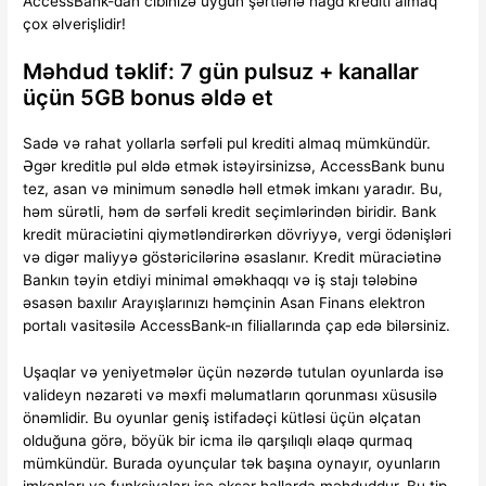
AccessBank-dan cibinizə uyğun şərtlərlə nağd krediti almaq
çox əlverişlidir!
Məhdud təklif: 7 gün pulsuz + kanallar
üçün 5GB bonus əldə et​
Sadə və rahat yollarla sərfəli pul krediti almaq mümkündür.
Əgər kreditlə pul əldə etmək istəyirsinizsə, AccessBank bunu
tez, asan və minimum sənədlə həll etmək imkanı yaradır. Bu,
həm sürətli, həm də sərfəli kredit seçimlərindən biridir. Bank
kredit müraciətini qiymətləndirərkən dövriyyə, vergi ödənişləri
və digər maliyyə göstəricilərinə əsaslanır. Kredit müraciətinə
Bankın təyin etdiyi minimal əməkhaqqı və iş stajı tələbinə
əsasən baxılır Arayışlarınızı həmçinin Asan Finans elektron
portalı vasitəsilə AccessBank-ın filiallarında çap edə bilərsiniz.
Uşaqlar və yeniyetmələr üçün nəzərdə tutulan oyunlarda isə
valideyn nəzarəti və məxfi məlumatların qorunması xüsusilə
önəmlidir. Bu oyunlar geniş istifadəçi kütləsi üçün əlçatan
olduğuna görə, böyük bir icma ilə qarşılıqlı əlaqə qurmaq
mümkündür. Burada oyunçular tək başına oynayır, oyunların