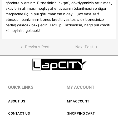
göndərə bilərsiniz. Biznesinizin inkişafı, dövriyyənizin artırılması,
aktivlərin alınması, nəqliyyat ehtiyacının ödənilməsi və digər
məqsədlər üçün pul götürmək çətin deyil. Çox vaxt sərf
etmədən bankımızın biznes krediti vasitəsilə öz biznesinizə
parlaq gələcək bəxş edin. Təcili pul lazımdırsa, nağd pul krediti
köməyinizə gələcək!
←
Previous Post
Next Post
→
QUICK LINKS
MY ACCOUNT
ABOUT US
MY ACCOUNT
CONTACT US
SHOPPING CART