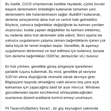
Bu özellik, CI/CD ortamlarında özellikle faydalıdır, çünkü önceki
başarılı derlemelerin önbelleğini kullanarak tamamen yeni
derlemelerin bile hızlandırılmasını sağlar. BuildKit’i kullanarak,
derleme süreçlerimizi daha hızlı ve verimli hale getirebiliriz.
Böylece, yalnızca bağımlılıklar değiştiğinde bu katman yeniden
oluşturulur; kodda yapılan değişiklikler bu katmanı etkilemez,
bu nedenle daha hızlı derlemeler elde ederiz. İkinci aşama ise
yalnızca uygulamanın çalışma zamanı bağımlılıklarını içeren çok
daha küçük bir temel imajdan başlar. Genellikle, ilk aşamayı
uygulamanın derlenmesi ve test edilmesi için kullanırız; burada
tüm derleme bağımlılıkları (SDK’lar, derleyiciler vb.) bulunur.
En hızlı yöntem, genellikle güneş simgesiyle işaretlenen
parlaklık tuşunu kullanmak. Bu mod, genellikle pil seviyesi
%20’nin altına düştüğünde otomatik olarak devreye girer.
Bilgisayarın başında olmadığınız vakit ekranın boş yere açık
kalmaması için yapacağınız basit bir ayar mevcut. Windows
güncellemeleri bazen tercihlerinizi sıfırlayabileceğinden
ayarlarınızı düzenli aralıklarla kontrol etmeyi unutmayın.
Pil Tasarrufu(Battery Saver) , bir güç kaynağının yakınında