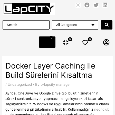
0
0
0
Docker Layer Caching Ile
Build Sürelerini Kısaltma
/
Uncategorized
/ By
b-lapcity manager
Ayrıca, OneDrive ve Google Drive gibi bulut hizmetlerinin
sürekli senkronizasyon yapmasını engelleyerek pil tasarrufu
sağlayabilirsiniz. Windows ve uygulamalarınızın otomatik olarak
güncellenmesi pil tüketimini artırabilir. Kullanmadığınız
neonclub
yukle
zamanlarda bu özellikleri kapatarak pil tasarrufu