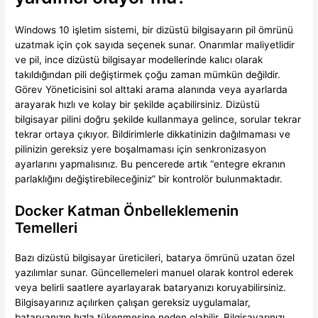
Windows 10 işletim sistemi, bir dizüstü bilgisayarın pil ömrünü
uzatmak için çok sayıda seçenek sunar. Onarımlar maliyetlidir
ve pil, ince dizüstü bilgisayar modellerinde kalıcı olarak
takıldığından pili değiştirmek çoğu zaman mümkün değildir.
Görev Yöneticisini sol alttaki arama alanında veya ayarlarda
arayarak hızlı ve kolay bir şekilde açabilirsiniz. Dizüstü
bilgisayar pilini doğru şekilde kullanmaya gelince, sorular tekrar
tekrar ortaya çıkıyor. Bildirimlerle dikkatinizin dağılmaması ve
pilinizin gereksiz yere boşalmaması için senkronizasyon
ayarlarını yapmalısınız. Bu pencerede artık “entegre ekranın
parlaklığını değiştirebileceğiniz” bir kontrolör bulunmaktadır.
Docker Katman Önbelleklemenin
Temelleri​
Bazı dizüstü bilgisayar üreticileri, batarya ömrünü uzatan özel
yazılımlar sunar. Güncellemeleri manuel olarak kontrol ederek
veya belirli saatlere ayarlayarak bataryanızı koruyabilirsiniz.
Bilgisayarınız açılırken çalışan gereksiz uygulamalar,
bataryanızın hızla tükenmesine neden olabilir. Bilgisayarınızı