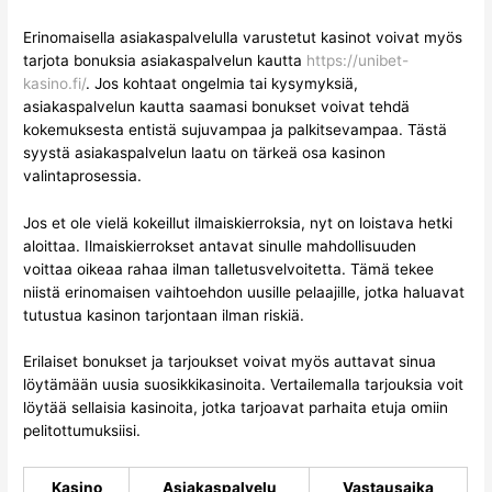
Erinomaisella asiakaspalvelulla varustetut kasinot voivat myös
tarjota bonuksia asiakaspalvelun kautta
https://unibet-
kasino.fi/
. Jos kohtaat ongelmia tai kysymyksiä,
asiakaspalvelun kautta saamasi bonukset voivat tehdä
kokemuksesta entistä sujuvampaa ja palkitsevampaa. Tästä
syystä asiakaspalvelun laatu on tärkeä osa kasinon
valintaprosessia.
Jos et ole vielä kokeillut ilmaiskierroksia, nyt on loistava hetki
aloittaa. Ilmaiskierrokset antavat sinulle mahdollisuuden
voittaa oikeaa rahaa ilman talletusvelvoitetta. Tämä tekee
niistä erinomaisen vaihtoehdon uusille pelaajille, jotka haluavat
tutustua kasinon tarjontaan ilman riskiä.
Erilaiset bonukset ja tarjoukset voivat myös auttavat sinua
löytämään uusia suosikkikasinoita. Vertailemalla tarjouksia voit
löytää sellaisia kasinoita, jotka tarjoavat parhaita etuja omiin
pelitottumuksiisi.
Kasino
Asiakaspalvelu
Vastausaika