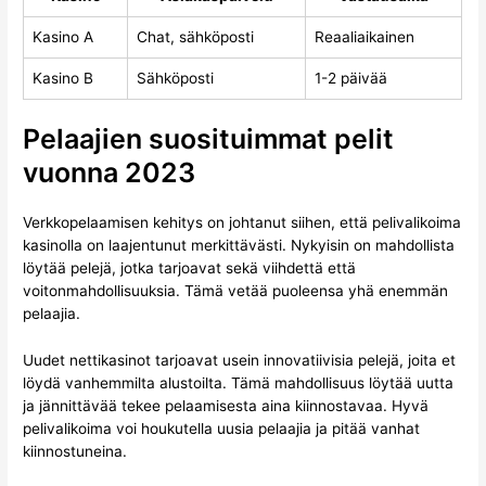
Kasino A
Chat, sähköposti
Reaaliaikainen
Kasino B
Sähköposti
1-2 päivää
Pelaajien suosituimmat pelit
vuonna 2023
Verkkopelaamisen kehitys on johtanut siihen, että pelivalikoima
kasinolla on laajentunut merkittävästi. Nykyisin on mahdollista
löytää pelejä, jotka tarjoavat sekä viihdettä että
voitonmahdollisuuksia. Tämä vetää puoleensa yhä enemmän
pelaajia.
Uudet nettikasinot tarjoavat usein innovatiivisia pelejä, joita et
löydä vanhemmilta alustoilta. Tämä mahdollisuus löytää uutta
ja jännittävää tekee pelaamisesta aina kiinnostavaa. Hyvä
pelivalikoima voi houkutella uusia pelaajia ja pitää vanhat
kiinnostuneina.