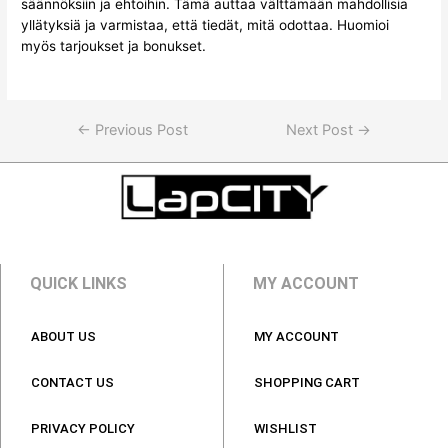
säännöksiin ja ehtoihin. Tämä auttaa välttämään mahdollisia
yllätyksiä ja varmistaa, että tiedät, mitä odottaa. Huomioi
myös tarjoukset ja bonukset.
←
Previous Post
Next Post
→
QUICK LINKS
MY ACCOUNT
ABOUT US
MY ACCOUNT
CONTACT US
SHOPPING CART
PRIVACY POLICY
WISHLIST