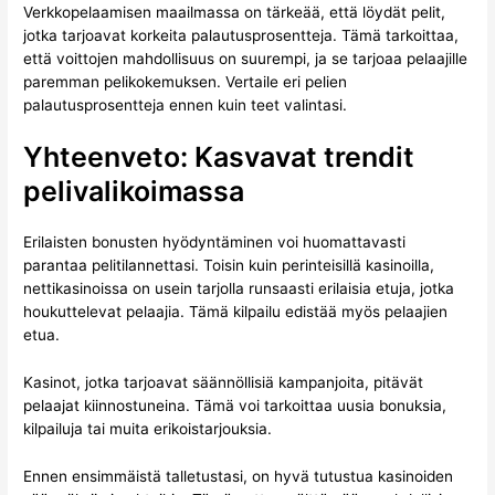
Verkkopelaamisen maailmassa on tärkeää, että löydät pelit,
jotka tarjoavat korkeita palautusprosentteja. Tämä tarkoittaa,
että voittojen mahdollisuus on suurempi, ja se tarjoaa pelaajille
paremman pelikokemuksen. Vertaile eri pelien
palautusprosentteja ennen kuin teet valintasi.
Yhteenveto: Kasvavat trendit
pelivalikoimassa
Erilaisten bonusten hyödyntäminen voi huomattavasti
parantaa pelitilannettasi. Toisin kuin perinteisillä kasinoilla,
nettikasinoissa on usein tarjolla runsaasti erilaisia etuja, jotka
houkuttelevat pelaajia. Tämä kilpailu edistää myös pelaajien
etua.
Kasinot, jotka tarjoavat säännöllisiä kampanjoita, pitävät
pelaajat kiinnostuneina. Tämä voi tarkoittaa uusia bonuksia,
kilpailuja tai muita erikoistarjouksia.
Ennen ensimmäistä talletustasi, on hyvä tutustua kasinoiden