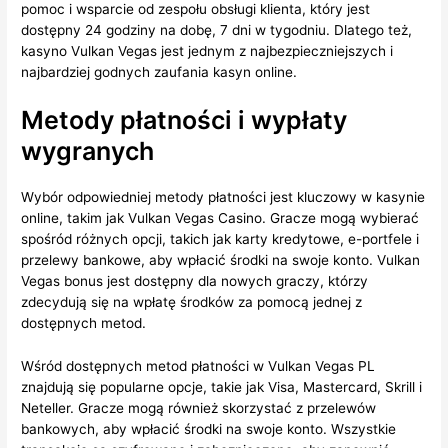
pomoc i wsparcie od zespołu obsługi klienta, który jest
dostępny 24 godziny na dobę, 7 dni w tygodniu. Dlatego też,
kasyno Vulkan Vegas jest jednym z najbezpieczniejszych i
najbardziej godnych zaufania kasyn online.
Metody płatności i wypłaty
wygranych
Wybór odpowiedniej metody płatności jest kluczowy w kasynie
online, takim jak Vulkan Vegas Casino. Gracze mogą wybierać
spośród różnych opcji, takich jak karty kredytowe, e-portfele i
przelewy bankowe, aby wpłacić środki na swoje konto. Vulkan
Vegas bonus jest dostępny dla nowych graczy, którzy
zdecydują się na wpłatę środków za pomocą jednej z
dostępnych metod.
Wśród dostępnych metod płatności w Vulkan Vegas PL
znajdują się popularne opcje, takie jak Visa, Mastercard, Skrill i
Neteller. Gracze mogą również skorzystać z przelewów
bankowych, aby wpłacić środki na swoje konto. Wszystkie