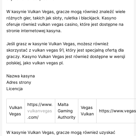
W kasynie Vulkan Vegas, gracze mogą również znaleźć wiele
różnych gier, takich jak sloty, ruletka i blackjack. Kasyno
oferuje również vulkan vegas casino, które jest dostępne na
stronie internetowej kasyna.
Jeśli grasz w kasynie Vulkan Vegas, możesz również
skorzystać z vulkan vegas 91, który jest specjalną ofertą dla
graczy. Kasyno Vulkan Vegas jest również dostępne w wersji
polskiej, jako vulkan vegas pl.
Nazwa kasyna
Adres strony
Licencja
https://www.
Malta
Vulkan
Vegas
vulkanvegas
Gaming
https://www.vega
Vegas
Vulkan
.com/
Authority
W kasynie Vulkan Vegas, gracze mogą również uzyskać