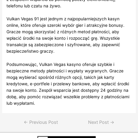
telefonu lub czatu na żywo.
Vulkan Vegas 91 jest jednym z najpopularniejszych kasyn
online, które oferuje szeroki wybór gier i atrakcyjne bonusy.
Gracze mogą skorzystać z różnych metod płatności, aby
wpłacić środki na swoje konto i rozpocząć grę. Wszystkie
transakcje są zabezpieczone i szyfrowane, aby zapewnić
bezpieczeństwo graczy.
Podsumowując, Vulkan Vegas kasyno oferuje szybkie i
bezpieczne metody płatności i wypłaty wygranych. Gracze
mogą wybierać spośród różnych opcji, takich jak karty
kredytowe, e-portfele i przelewy bankowe, aby wpłacić środki
na swoje konto. Zespół wsparcia jest dostępny 24 godziny na
dobę, aby pomóc rozwiązać wszelkie problemy z płatnościami
lub wypłatami.
←
Previous Post
Next Post
→