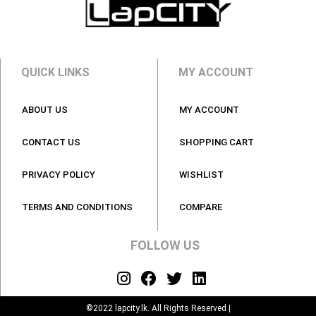
QUICK LINKS
MY ACCOUNT
ABOUT US
MY ACCOUNT
CONTACT US
SHOPPING CART
PRIVACY POLICY
WISHLIST
TERMS AND CONDITIONS
COMPARE
FOLLOW US
©2022 lapcity.lk. All Rights Reserved |