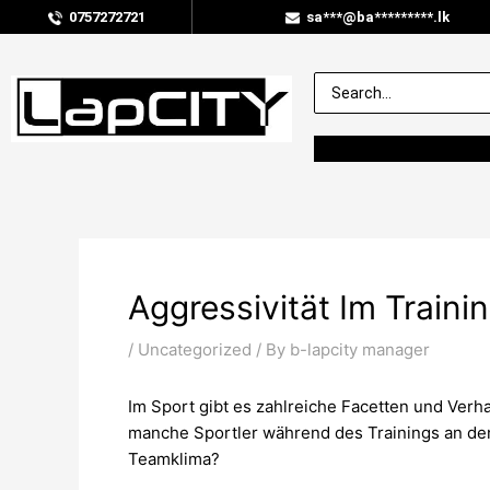
0757272721
sa***@ba*********.lk
Aggressivität Im Train
/
Uncategorized
/ By
b-lapcity manager
Im Sport gibt es zahlreiche Facetten und Verha
manche Sportler während des Trainings an den
Teamklima?