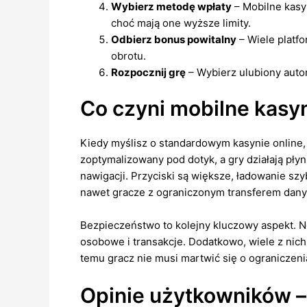
Wybierz metodę wpłaty
– Mobilne kasy
choć mają one wyższe limity.
Odbierz bonus powitalny
– Wiele platf
obrotu.
Rozpocznij grę
– Wybierz ulubiony autom
Co czyni mobilne kas
Kiedy myślisz o standardowym kasynie online, 
zoptymalizowany pod dotyk, a gry działają płyn
nawigacji. Przyciski są większe, ładowanie sz
nawet gracze z ograniczonym transferem dany
Bezpieczeństwo to kolejny kluczowy aspekt. N
osobowe i transakcje. Dodatkowo, wiele z nich o
temu gracz nie musi martwić się o ograniczeni
Opinie użytkowników –