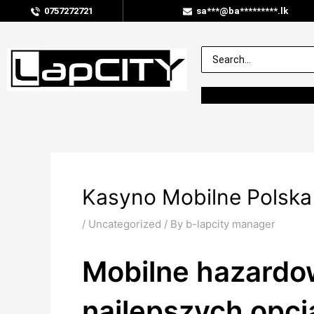
0757272721
sa***@ba*********.lk
Kasyno Mobilne Polsk
/
Uncategorized
/ By
b-lapcity manager
Mobilne hazardo
najlepszych opcj