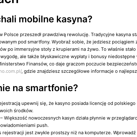
hali mobilne kasyna?
 w Polsce przeszedł prawdziwą rewolucję. Tradycyjne kasyna s
owanym pod smartfony. Wyobraź sobie, że jedziesz pociągiem 
w po immersyjne stoły z krupierami na żywo. To właśnie stało s
o wygodę, ale także błyskawiczne wypłaty i bonusy niedostępne
ez Ministerstwo Finansów, co daje graczom poczucie bezpieczeń
no.com.pl/
, gdzie znajdziesz szczegółowe informacje o najleps
ie na smartfonie?
ejestracją upewnij się, że kasyno posiada licencję od polskie
twoich środków.
– Większość nowoczesnych kasyn działa płynnie w przeglądarce
 powiadomieniami push.
 rejestracji jest zwykle prostszy niż na komputerze. Wprowadź