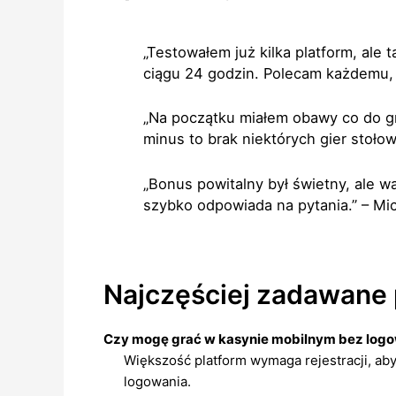
„Testowałem już kilka platform, ale 
ciągu 24 godzin. Polecam każdemu, k
„Na początku miałem obawy co do gra
minus to brak niektórych gier stołowy
„Bonus powitalny był świetny, ale 
szybko odpowiada na pytania.” – Mich
Najczęściej zadawane 
Czy mogę grać w kasynie mobilnym bez log
Większość platform wymaga rejestracji, ab
logowania.