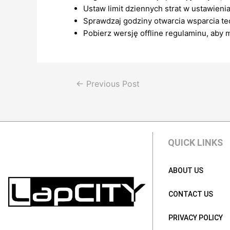
Ustaw limit dziennych strat w ustawien
Sprawdzaj godziny otwarcia wsparcia te
Pobierz wersję offline regulaminu, aby 
←
Previous Post
QUICK LINKS
ABOUT US
CONTACT US
PRIVACY POLICY