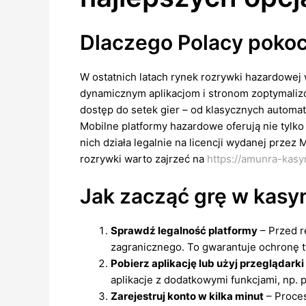
Dlaczego Polacy pokoc
W ostatnich latach rynek rozrywki hazardowej
dynamicznym aplikacjom i stronom zoptymaliz
dostęp do setek gier – od klasycznych automató
Mobilne platformy hazardowe oferują nie tylk
nich działa legalnie na licencji wydanej prz
rozrywki warto zajrzeć na
https://amunra-kasy
Jak zacząć grę w kasyn
Sprawdź legalność platformy
– Przed r
zagranicznego. To gwarantuje ochronę 
Pobierz aplikację lub użyj przeglądarki
aplikacje z dodatkowymi funkcjami, np.
Zarejestruj konto w kilka minut
– Proces