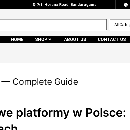
7/1, Horana Road, Bandaragama
HOME
SHOP
ABOUT US
CONTACT US
a — Complete Guide
we platformy w Polsce:
ach