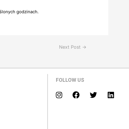
eślonych godzinach.
Next Post
→
FOLLOW US