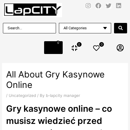
0
0
0
All About Gry Kasynowe
Online
/
Uncategorized
/ By
b-lapcity manager
Gry kasynowe online – co
musisz wiedzieć przed