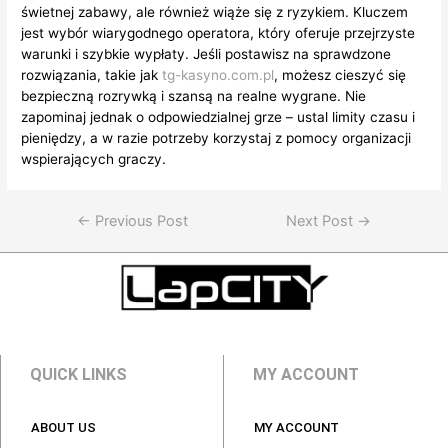
świetnej zabawy, ale również wiąże się z ryzykiem. Kluczem
jest wybór wiarygodnego operatora, który oferuje przejrzyste
warunki i szybkie wypłaty. Jeśli postawisz na sprawdzone
rozwiązania, takie jak
tg-kasyno.com.pl
, możesz cieszyć się
bezpieczną rozrywką i szansą na realne wygrane. Nie
zapominaj jednak o odpowiedzialnej grze – ustal limity czasu i
pieniędzy, a w razie potrzeby korzystaj z pomocy organizacji
wspierających graczy.
←
Previous Post
Next Post
→
QUICK LINKS
MY ACCOUNT
ABOUT US
MY ACCOUNT