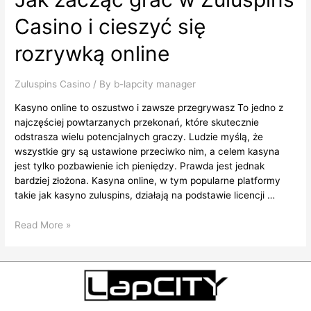
Casino i cieszyć się
rozrywką online
Zuluspins Casino
/ By
b-lapcity manager
Kasyno online to oszustwo i zawsze przegrywasz To jedno z
najczęściej powtarzanych przekonań, które skutecznie
odstrasza wielu potencjalnych graczy. Ludzie myślą, że
wszystkie gry są ustawione przeciwko nim, a celem kasyna
jest tylko pozbawienie ich pieniędzy. Prawda jest jednak
bardziej złożona. Kasyna online, w tym popularne platformy
takie jak kasyno zuluspins, działają na podstawie licencji …
Read More »