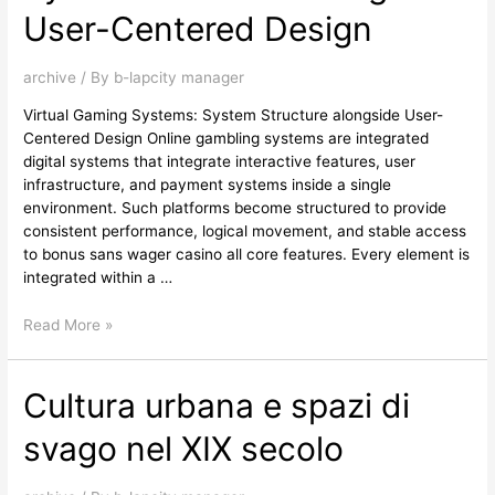
User-Centered Design
archive
/ By
b-lapcity manager
Virtual Gaming Systems: System Structure alongside User-
Centered Design Online gambling systems are integrated
digital systems that integrate interactive features, user
infrastructure, and payment systems inside a single
environment. Such platforms become structured to provide
consistent performance, logical movement, and stable access
to bonus sans wager casino all core features. Every element is
integrated within a …
Read More »
Cultura urbana e spazi di
svago nel XIX secolo