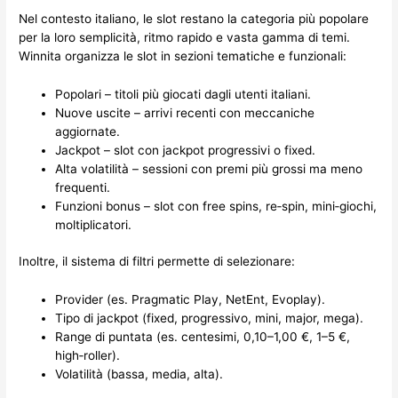
Nel contesto italiano, le slot restano la categoria più popolare
per la loro semplicità, ritmo rapido e vasta gamma di temi.
Winnita organizza le slot in sezioni tematiche e funzionali:
Popolari – titoli più giocati dagli utenti italiani.
Nuove uscite – arrivi recenti con meccaniche
aggiornate.
Jackpot – slot con jackpot progressivi o fixed.
Alta volatilità – sessioni con premi più grossi ma meno
frequenti.
Funzioni bonus – slot con free spins, re‑spin, mini‑giochi,
moltiplicatori.
Inoltre, il sistema di filtri permette di selezionare:
Provider (es. Pragmatic Play, NetEnt, Evoplay).
Tipo di jackpot (fixed, progressivo, mini, major, mega).
Range di puntata (es. centesimi, 0,10–1,00 €, 1–5 €,
high‑roller).
Volatilità (bassa, media, alta).