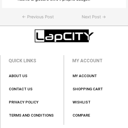
←
Previous Post
Next Post
→
QUICK LINKS
MY ACCOUNT
ABOUT US
MY ACCOUNT
CONTACT US
SHOPPING CART
PRIVACY POLICY
WISHLIST
TERMS AND CONDITIONS
COMPARE