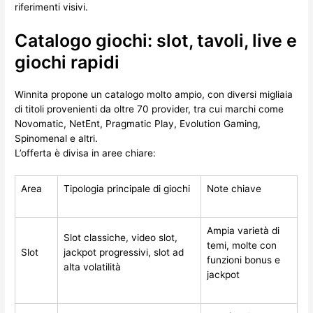
riferimenti visivi.
Catalogo giochi: slot, tavoli, live e
giochi rapidi
Winnita propone un catalogo molto ampio, con diversi migliaia
di titoli provenienti da oltre 70 provider, tra cui marchi come
Novomatic, NetEnt, Pragmatic Play, Evolution Gaming,
Spinomenal e altri.
L’offerta è divisa in aree chiare:
Area
Tipologia principale di giochi
Note chiave
Ampia varietà di
Slot classiche, video slot,
temi, molte con
Slot
jackpot progressivi, slot ad
funzioni bonus e
alta volatilità
jackpot