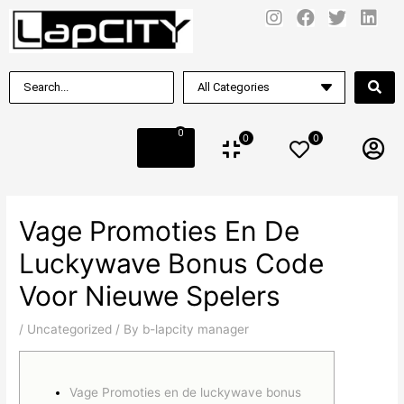
0
0
0
Vage Promoties En De
Luckywave Bonus Code
Voor Nieuwe Spelers
/
Uncategorized
/ By
b-lapcity manager
Vage Promoties en de luckywave bonus