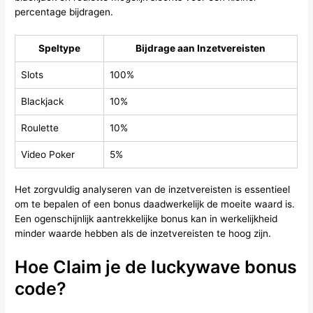
percentage bijdragen.
Speltype
Bijdrage aan Inzetvereisten
Slots
100%
Blackjack
10%
Roulette
10%
Video Poker
5%
Het zorgvuldig analyseren van de inzetvereisten is essentieel
om te bepalen of een bonus daadwerkelijk de moeite waard is.
Een ogenschijnlijk aantrekkelijke bonus kan in werkelijkheid
minder waarde hebben als de inzetvereisten te hoog zijn.
Hoe Claim je de luckywave bonus
code?