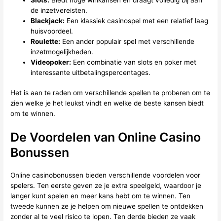
de inzetvereisten.
Blackjack:
Een klassiek casinospel met een relatief laag
huisvoordeel.
Roulette:
Een ander populair spel met verschillende
inzetmogelijkheden.
Videopoker:
Een combinatie van slots en poker met
interessante uitbetalingspercentages.
Het is aan te raden om verschillende spellen te proberen om te
zien welke je het leukst vindt en welke de beste kansen biedt
om te winnen.
De Voordelen van Online Casino
Bonussen
Online casinobonussen bieden verschillende voordelen voor
spelers. Ten eerste geven ze je extra speelgeld, waardoor je
langer kunt spelen en meer kans hebt om te winnen. Ten
tweede kunnen ze je helpen om nieuwe spellen te ontdekken
zonder al te veel risico te lopen. Ten derde bieden ze vaak