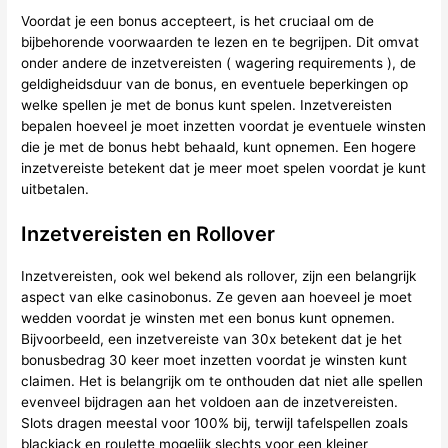
Voordat je een bonus accepteert, is het cruciaal om de
bijbehorende voorwaarden te lezen en te begrijpen. Dit omvat
onder andere de inzetvereisten ( wagering requirements ), de
geldigheidsduur van de bonus, en eventuele beperkingen op
welke spellen je met de bonus kunt spelen. Inzetvereisten
bepalen hoeveel je moet inzetten voordat je eventuele winsten
die je met de bonus hebt behaald, kunt opnemen. Een hogere
inzetvereiste betekent dat je meer moet spelen voordat je kunt
uitbetalen.
Inzetvereisten en Rollover
Inzetvereisten, ook wel bekend als rollover, zijn een belangrijk
aspect van elke casinobonus. Ze geven aan hoeveel je moet
wedden voordat je winsten met een bonus kunt opnemen.
Bijvoorbeeld, een inzetvereiste van 30x betekent dat je het
bonusbedrag 30 keer moet inzetten voordat je winsten kunt
claimen. Het is belangrijk om te onthouden dat niet alle spellen
evenveel bijdragen aan het voldoen aan de inzetvereisten.
Slots dragen meestal voor 100% bij, terwijl tafelspellen zoals
blackjack en roulette mogelijk slechts voor een kleiner