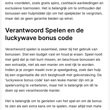
extra voordelen, zoals gratis spins, cashback-aanbiedingen en
exclusieve toernooien. Het is belangrijk om te onthouden dat
bonussen een hulpmiddel zijn om het spelplezier te vergroten,
maar dat ze geen garantie bieden op winst.
Verantwoord Spelen en de
luckywave bonus code
Verantwoord spelen is essentieel, zeker bij het gebruik van
bonussen. Stel een budget vast en houd je eraan. Speel nooit
met geld dat je niet kunt missen, en beschouw bonussen als
een extraatje, niet als een manier om snel rijk te worden.
Indien je je zorgen maakt over je speelgedrag, zoek dan hulp
bij een organisatie die zich bezighoudt met gokverslaving. De
‘luckywave bonus code’ kan een leuke manier zijn om je
spelervaring te verbeteren, maar het is belangrijk om dit te
doen op een verantwoorde manier.
Het is belangrijk om te genieten van het spel en om de bonus
te zien als een extra kans om te spelen, maar altijd met mate