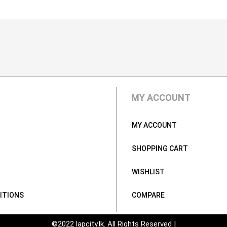
MY ACCOUNT
MY ACCOUNT
SHOPPING CART
WISHLIST
ITIONS
COMPARE
©2022 lapcity.lk. All Rights Reserved |