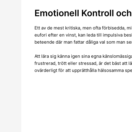
Emotionell Kontroll oc
Ett av de mest kritiska, men ofta förbisedda, m
eufori efter en vinst, kan leda till impulsiva bes
beteende där man fattar dåliga val som man se
Att lära sig känna igen sina egna känslomässiga
frustrerad, trött eller stressad, är det bäst att
ovärderligt för att upprätthålla hälsosamma spel