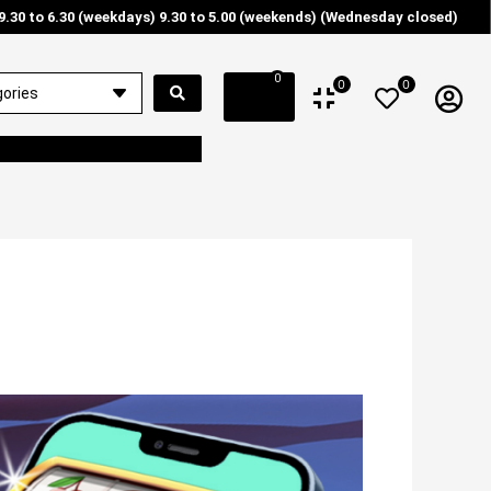
9.30 to 6.30 (weekdays) 9.30 to 5.00 (weekends) (Wednesday closed)
0
0
0