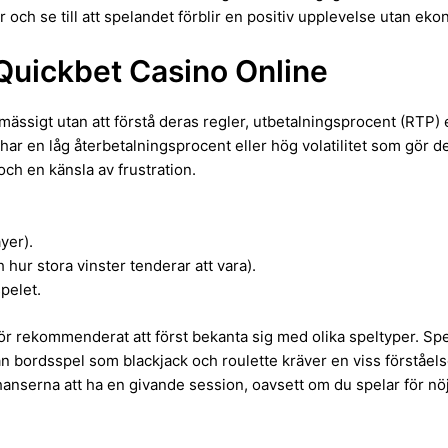
er och se till att spelandet förblir en positiv upplevelse utan ek
 Quickbet Casino Online
pmässigt utan att förstå deras regler, utbetalningsprocent (RTP) e
r en låg återbetalningsprocent eller hög volatilitet som gör det s
och en känsla av frustration.
yer).
ch hur stora vinster tenderar att vara).
spelet.
för rekommenderat att först bekanta sig med olika speltyper. Spe
an bordsspel som blackjack och roulette kräver en viss förståels
hanserna att ha en givande session, oavsett om du spelar för nöj