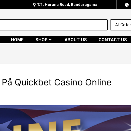
7/1, Horana Road, Bandaragama
HOME
SHOP
ABOUT US
CONTACT US
 På Quickbet Casino Online