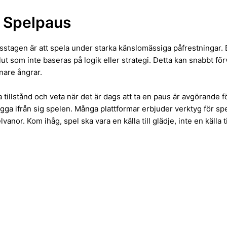
h Spelpaus
isstagen är att spela under starka känslomässiga påfrestningar. B
lut som inte baseras på logik eller strategi. Detta kan snabbt förva
nare ångrar.
 tillstånd och veta när det är dags att ta en paus är avgörande 
 lägga ifrån sig spelen. Många plattformar erbjuder verktyg för sp
vanor. Kom ihåg, spel ska vara en källa till glädje, inte en källa