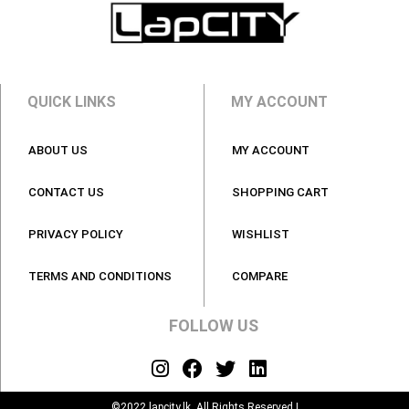
QUICK LINKS
MY ACCOUNT
ABOUT US
MY ACCOUNT
CONTACT US
SHOPPING CART
PRIVACY POLICY
WISHLIST
TERMS AND CONDITIONS
COMPARE
FOLLOW US
©2022 lapcity.lk. All Rights Reserved |