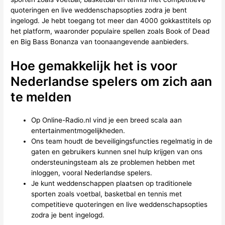
quoteringen en live weddenschapsopties zodra je bent
ingelogd. Je hebt toegang tot meer dan 4000 gokkasttitels op
het platform, waaronder populaire spellen zoals Book of Dead
en Big Bass Bonanza van toonaangevende aanbieders.
Hoe gemakkelijk het is voor
Nederlandse spelers om zich aan
te melden
Op Online-Radio.nl vind je een breed scala aan
entertainmentmogelijkheden.
Ons team houdt de beveiligingsfuncties regelmatig in de
gaten en gebruikers kunnen snel hulp krijgen van ons
ondersteuningsteam als ze problemen hebben met
inloggen, vooral Nederlandse spelers.
Je kunt weddenschappen plaatsen op traditionele
sporten zoals voetbal, basketbal en tennis met
competitieve quoteringen en live weddenschapsopties
zodra je bent ingelogd.