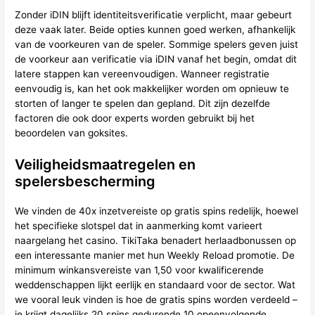
Zonder iDIN blijft identiteitsverificatie verplicht, maar gebeurt
deze vaak later. Beide opties kunnen goed werken, afhankelijk
van de voorkeuren van de speler. Sommige spelers geven juist
de voorkeur aan verificatie via iDIN vanaf het begin, omdat dit
latere stappen kan vereenvoudigen. Wanneer registratie
eenvoudig is, kan het ook makkelijker worden om opnieuw te
storten of langer te spelen dan gepland. Dit zijn dezelfde
factoren die ook door experts worden gebruikt bij het
beoordelen van goksites.
Veiligheidsmaatregelen en
spelersbescherming
We vinden de 40x inzetvereiste op gratis spins redelijk, hoewel
het specifieke slotspel dat in aanmerking komt varieert
naargelang het casino. TikiTaka benadert herlaadbonussen op
een interessante manier met hun Weekly Reload promotie. De
minimum winkansvereiste van 1,50 voor kwalificerende
weddenschappen lijkt eerlijk en standaard voor de sector. Wat
we vooral leuk vinden is hoe de gratis spins worden verdeeld –
je krijgt dagelijks 20 spins gedurende 10 opeenvolgende