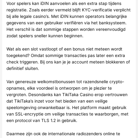
Voor spelers kan iDIN aanvoelen als een extra stap tijdens
registratie. Zoals eerder vermeld blijft KYC-verificatie verplicht
bij alle legale casino’s. Met iDIN kunnen operators belangrijke
gegevens van een gebruiker verifiëren via het banksysteem.
Het verschil is dat sommige stappen worden vereenvoudigd
zodat spelers sneller kunnen beginnen.
Wat als een slot vastloopt of een bonus niet meteen wordt
toegekend? Omdat sommige transacties pas later een extra
check triggeren. Bij ons kan je je account meteen blokkeren of
definitief sluiten.
Van genereuze welkomstbonussen tot razendsnelle crypto-
opnames, elke voordeel is ontworpen om je plezier te
vergroten. Desondanks kan TikiTaka Casino erop vertrouwen
dat TikiTaka’s inzet voor het bieden van een veilige
speelomgeving onwankelbaar is. Het platform maakt gebruik
van SSL-encryptie om veilige transacties te waarborgen, met
een protocol van TLS 1.2 in gebruik.
Daarmee zijn ook de internationale radiozenders online te