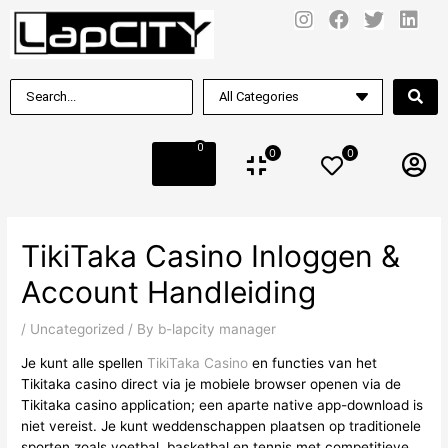
0
0
0
TikiTaka Casino Inloggen &
Account Handleiding
/
Uncategorized
/ By
b-lapcity manager
Je kunt alle spellen
TikiTaka Casino
en functies van het
Tikitaka casino direct via je mobiele browser openen via de
Tikitaka casino application; een aparte native app-download is
niet vereist. Je kunt weddenschappen plaatsen op traditionele
sporten zoals voetbal, basketbal en tennis met competitieve