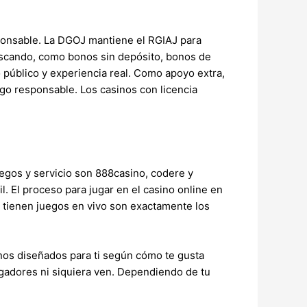
sponsable. La DGOJ mantiene el RGIAJ para
uscando, como bonos sin depósito, bonos de
o público y experiencia real. Como apoyo extra,
uego responsable. Los casinos con licencia
egos y servicio son 888casino, codere y
l. El proceso para jugar en el casino online en
 tienen juegos en vivo son exactamente los
onos diseñados para ti según cómo te gusta
ugadores ni siquiera ven. Dependiendo de tu