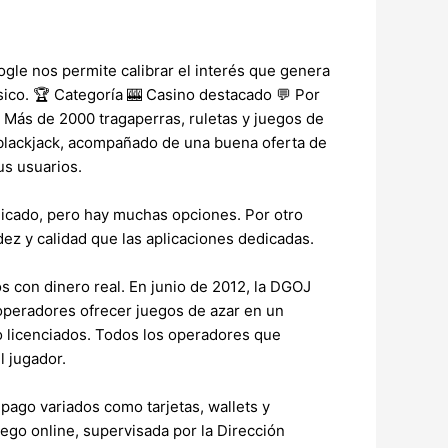
ogle nos permite calibrar el interés que genera
ísico. 🏆 Categoría 🎰 Casino destacado 💬 Por
 Más de 2000 tragaperras, ruletas y juegos de
l blackjack, acompañado de una buena oferta de
us usuarios.
plicado, pero hay muchas opciones. Por otro
dez y calidad que las aplicaciones dedicadas.
 con dinero real. En junio de 2012, la DGOJ
 operadores ofrecer juegos de azar en un
o licenciados. Todos los operadores que
l jugador.
pago variados como tarjetas, wallets y
ego online, supervisada por la Dirección