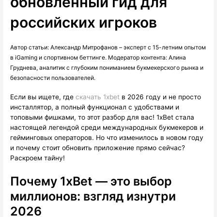
обновленный гид для
российских игроков
Автор статьи: Александр Митрофанов – эксперт с 15-летним опытом
в iGaming и спортивном беттинге. Модератор контента: Алина
Груднева, аналитик с глубоким пониманием букмекерского рынка и
безопасности пользователей.
Если вы ищете, где
скачать 1xbet
в 2026 году и не просто
инсталлятор, а полный функционал с удобствами и
топовыми фишками, то этот разбор для вас! 1xBet стала
настоящей легендой среди международных букмекеров и
гейминговых операторов. Но что изменилось в новом году
и почему стоит обновить приложение прямо сейчас?
Раскроем тайну!
Почему 1xBet — это выбор
миллионов: взгляд изнутри
2026