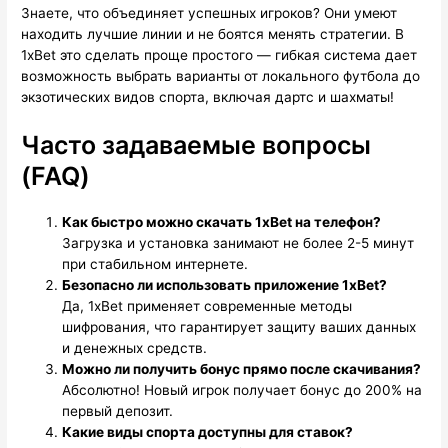
Знаете, что объединяет успешных игроков? Они умеют
находить лучшие линии и не боятся менять стратегии. В
1xBet это сделать проще простого — гибкая система дает
возможность выбрать варианты от локального футбола до
экзотических видов спорта, включая дартс и шахматы!
Часто задаваемые вопросы
(FAQ)
Как быстро можно скачать 1xBet на телефон?
Загрузка и установка занимают не более 2-5 минут
при стабильном интернете.
Безопасно ли использовать приложение 1xBet?
Да, 1xBet применяет современные методы
шифрования, что гарантирует защиту ваших данных
и денежных средств.
Можно ли получить бонус прямо после скачивания?
Абсолютно! Новый игрок получает бонус до 200% на
первый депозит.
Какие виды спорта доступны для ставок?