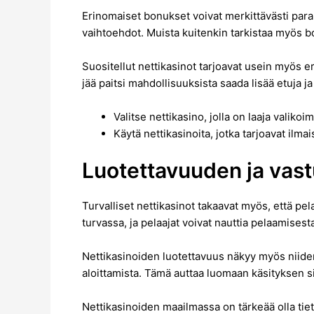
Erinomaiset bonukset voivat merkittävästi para
vaihtoehdot. Muista kuitenkin tarkistaa myös 
Suositellut nettikasinot tarjoavat usein myös eri
jää paitsi mahdollisuuksista saada lisää etuja j
Valitse nettikasino, jolla on laaja valikoi
Käytä nettikasinoita, jotka tarjoavat ilma
Luotettavuuden ja vas
Turvalliset nettikasinot takaavat myös, että pela
turvassa, ja pelaajat voivat nauttia pelaamises
Nettikasinoiden luotettavuus näkyy myös niiden
aloittamista. Tämä auttaa luomaan käsityksen si
Nettikasinoiden maailmassa on tärkeää olla tieto