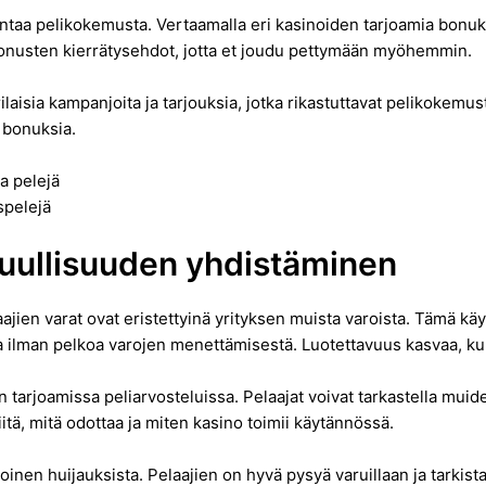
ntaa pelikokemusta. Vertaamalla eri kasinoiden tarjoamia bonuksi
bonusten kierrätysehdot, jotta et joudu pettymään myöhemmin.
laisia kampanjoita ja tarjouksia, jotka rikastuttavat pelikokemust
a bonuksia.
ma pelejä
ispelejä
tuullisuuden yhdistäminen
ajien varat ovat eristettyinä yrityksen muista varoista. Tämä käyt
ta ilman pelkoa varojen menettämisestä. Luotettavuus kasvaa, kun
 tarjoamissa peliarvosteluissa. Pelaajat voivat tarkastella mui
itä, mitä odottaa ja miten kasino toimii käytännössä.
inen huijauksista. Pelaajien on hyvä pysyä varuillaan ja tarkistaa