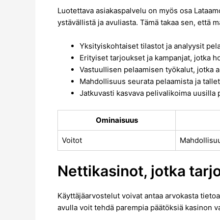
Luotettava asiakaspalvelu on myös osa Lataamo C
ystävällistä ja avuliasta. Tämä takaa sen, ett
Yksityiskohtaiset tilastot ja analyysit pel
Erityiset tarjoukset ja kampanjat, jotka h
Vastuullisen pelaamisen työkalut, jotka 
Mahdollisuus seurata pelaamista ja tallet
Jatkuvasti kasvava pelivalikoima uusilla p
Ominaisuus
Voitot
Mahdollisuus
Nettikasinot, jotka ta
Käyttäjäarvostelut voivat antaa arvokasta tieto
avulla voit tehdä parempia päätöksiä kasinon v