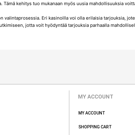
a. Tämä kehitys tuo mukanaan myös uusia mahdollisuuksia voitt
valintaprosessia. Eri kasinoilla voi olla erilaisia tarjouksia, jot
tkimiseen, jotta voit hyödyntää tarjouksia parhaalla mahdollisell
MY ACCOUNT
MY ACCOUNT
SHOPPING CART