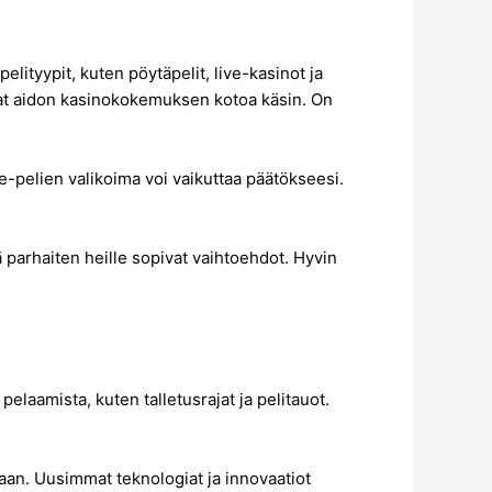
elityypit, kuten pöytäpelit, live-kasinot ja
joavat aidon kasinokokemuksen kotoa käsin. On
ive-pelien valikoima voi vaikuttaa päätökseesi.
ä parhaiten heille sopivat vaihtoehdot. Hyvin
 pelaamista, kuten talletusrajat ja pelitauot.
aan. Uusimmat teknologiat ja innovaatiot