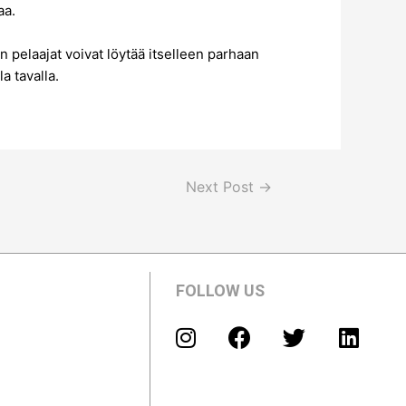
aa.
en pelaajat voivat löytää itselleen parhaan
a tavalla.
Next Post
→
FOLLOW US