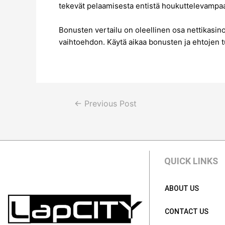
tekevät pelaamisesta entistä houkuttelevampa
Bonusten vertailu on oleellinen osa nettikasinon 
vaihtoehdon. Käytä aikaa bonusten ja ehtojen tu
←
Previous Post
QUICK LINKS
ABOUT US
CONTACT US