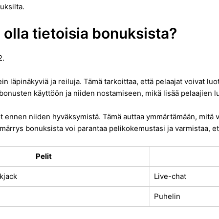
uksilta.
 olla tietoisia bonuksista?
2.
läpinäkyviä ja reiluja. Tämä tarkoittaa, että pelaajat voivat luot
 bonusten käyttöön ja niiden nostamiseen, mikä lisää pelaajien l
dot ennen niiden hyväksymistä. Tämä auttaa ymmärtämään, mitä v
ärrys bonuksista voi parantaa pelikokemustasi ja varmistaa, ett
Pelit
ckjack
Live-chat
Puhelin