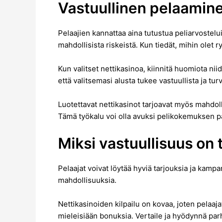
Vastuullinen pelaaminen
Pelaajien kannattaa aina tutustua peliarvostelu
mahdollisista riskeistä. Kun tiedät, mihin olet 
Kun valitset nettikasinoa, kiinnitä huomiota niid
että valitsemasi alusta tukee vastuullista ja t
Luotettavat nettikasinot tarjoavat myös mahdoll
Tämä työkalu voi olla avuksi pelikokemuksen 
Miksi vastuullisuus on
Pelaajat voivat löytää hyviä tarjouksia ja kamp
mahdollisuuksia.
Nettikasinoiden kilpailu on kovaa, joten pelaaja
mieleisiään bonuksia. Vertaile ja hyödynnä parh