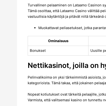
Turvallinen pelaaminen on Lataamo Casinon syd
Tämä osoittaa, että Lataamo Casino välittää pela
vastuullisia käytäntöjä ja pitävät niitä tärkeän
Muokattavat peliasetukset, jotka parant
Ominaisuus
Bonukset
Uusille p
Nettikasinot, joilla on 
Pelinvalikoima on yksi tärkeimmistä asioista, joi
kategorioista. Tämä takaa, että jokainen pelaaja
Nopeat kotiutukset ovat tärkeitä pelaajille, jo
Varmista, että valitsemasi kasino on tunnettu no