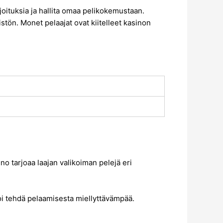
oituksia ja hallita omaa pelikokemustaan.
istön. Monet pelaajat ovat kiitelleet kasinon
ino tarjoaa laajan valikoiman pelejä eri
 voi tehdä pelaamisesta miellyttävämpää.