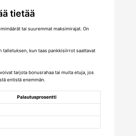
ää tietää
inimimäärät tai suuremmat maksimirajat. On
alletuksen, kun taas pankkisiirrot saattavat
voivat tarjota bonusrahaa tai muita etuja, jos
sestä entistä enemmän.
Palautusprosentti