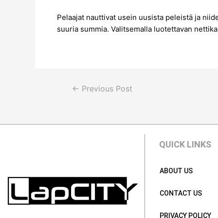
Pelaajat nauttivat usein uusista peleistä ja ni
suuria summia. Valitsemalla luotettavan nettik
←
Previous Post
QUICK LINKS
ABOUT US
CONTACT US
PRIVACY POLICY