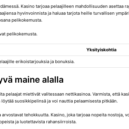
ämessä. Kasino tarjoaa pelaajilleen mahdollisuuden asettaa raj
ajiensa hyvinvoinnista ja haluaa tarjota heille turvallisen ympär
ä osana pelikokemusta.
avat pelikokemusta.
Yksityiskohtia
elaajille erikoistarjouksia ja bonuksia.
hyvä maine alalla
ta pelaajat miettivät valitessaan nettikasinoa. Varmista, että kas
 löytää suosikkipelinsä ja voi nauttia pelaamisesta pitkään.
tka arvostavat tehokkuutta. Kasino, joka tarjoaa nopeita nostoja,
peista ja luotettavista rahansiirroista.