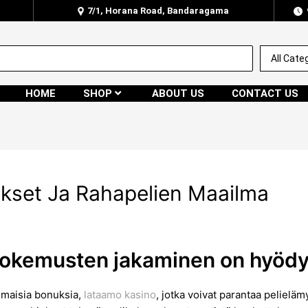
7/1, Horana Road, Bandaragama
HOME
SHOP
ABOUT US
CONTACT US
kset Ja Rahapelien Maailma
kokemusten jakaminen on hyödyl
nomaisia bonuksia,
lataamo kasino
, jotka voivat parantaa pelielämy