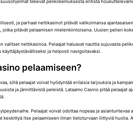
llisuusohjelmat tekevät pelikokemuksesta entistä houkuttelevamm
isesti, ja parhaat nettikasinot pitävät valikoimansa ajantasaisena
a, jotka pitävät pelaamisen mielenkiintoisena. Uusien pelien ko
 valitset nettikasinoa. Pelaajat haluavat nauttia sujuvasta pel
 käyttäjäystävälliseksi ja helposti navigoitavaksi.
Casino pelaamiseen?
a, sillä pelaajat voivat hyödyntää erilaisia tarjouksia ja kamp
usista ja jännittävistä peleistä. Lataamo Casino pitää pelaajat aja
tä.
ylpeydenaihe. Pelaajat voivat odottaa nopeaa ja asiantuntevaa
at keskittyä itse pelaamiseen ilman tietoturvaan liittyviä huolia