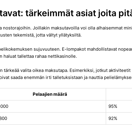
vat: tärkeimmät asiat joita pit
ja nostorajoihin. Joillakin maksutavoilla voi olla alhaisemmat m
sten tekemistä, jotta vältyt yllätyksiltä.
pelikokemuksen sujuvuuteen. E-lompakot mahdollistavat nopean t
 haluat tallettaa rahaa nettikasinolle.
n tärkeää valita oikea maksutapa. Esimerkiksi, jotkut aktiviteetit 
t voivat saada enemmän irti talletuksistaan ja nauttia pelielämyk
Pelaajien määrä
,000
95%
,800
92%