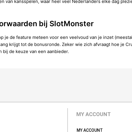
en van kansspelen, waar heel veel Nederlanders elke dag plezier
orwaarden bij SlotMonster
oop je de feature meteen voor een veelvoud van je inzet (meestal
gang krijgt tot de bonusronde. Zeker wie zich afvraagt hoe je C
 bij de keuze van een aanbieder.
MY ACCOUNT
MY ACCOUNT