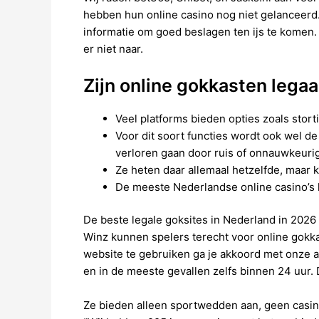
hebben hun online casino nog niet gelanceerd. 
informatie om goed beslagen ten ijs te komen. 
er niet naar.
Zijn online gokkasten legaa
Veel platforms bieden opties zoals stortin
Voor dit soort functies wordt ook wel de
verloren gaan door ruis of onnauwkeuri
Ze heten daar allemaal hetzelfde, maar k
De meeste Nederlandse online casino’s 
De beste legale goksites in Nederland in 2026 
Winz kunnen spelers terecht voor online gokka
website te gebruiken ga je akkoord met onze a
en in de meeste gevallen zelfs binnen 24 uur. D
Ze bieden alleen sportwedden aan, geen casino