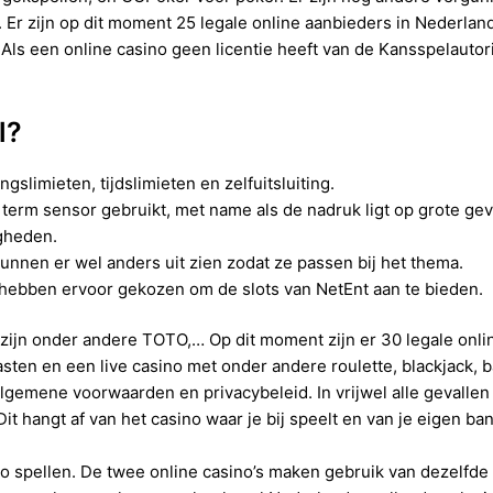
Er zijn op dit moment 25 legale online aanbieders in Nederland. 
Als een online casino geen licentie heeft van de Kansspelautori
l?
gslimieten, tijdslimieten en zelfuitsluiting.
 term sensor gebruikt, met name als de nadruk ligt op grote gev
gheden.
unnen er wel anders uit zien zodat ze passen bij het thema.
hebben ervoor gekozen om de slots van NetEnt aan te bieden.
zijn onder andere TOTO,… Op dit moment zijn er 30 legale onlin
sten en een live casino met onder andere roulette, blackjack,
lgemene voorwaarden en privacybeleid. In vrijwel alle gevallen
it hangt af van het casino waar je bij speelt en van je eigen ban
 spellen. De twee online casino’s maken gebruik van dezelfde v