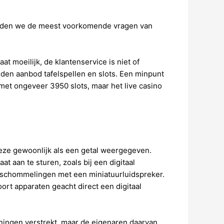
oorden we de meest voorkomende vragen van
at moeilijk, de klantenservice is niet of
iden aanbod tafelspellen en slots. Een minpunt
 met ongeveer 3950 slots, maar het live casino
eze gewoonlijk als een getal weergegeven.
t aan te sturen, zoals bij een digitaal
kschommelingen met een miniatuurluidspreker.
oort apparaten geacht direct een digitaal
nningen verstrekt, maar de eigenaren daarvan