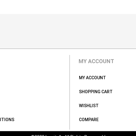
MY ACCOUNT
MY ACCOUNT
SHOPPING CART
WISHLIST
ITIONS
COMPARE