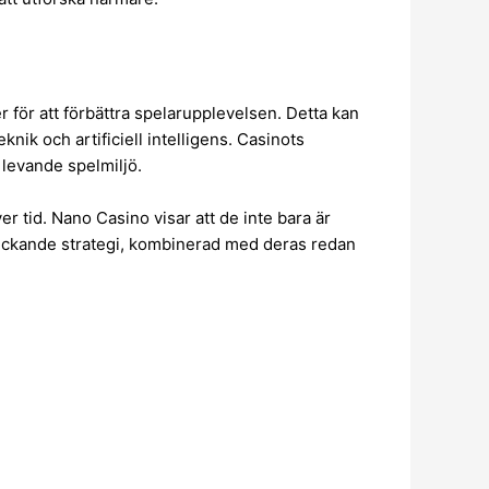
 för att förbättra spelarupplevelsen. Detta kan
nik och artificiell intelligens. Casinots
 levande spelmiljö.
r tid. Nano Casino visar att de inte bara är
lickande strategi, kombinerad med deras redan