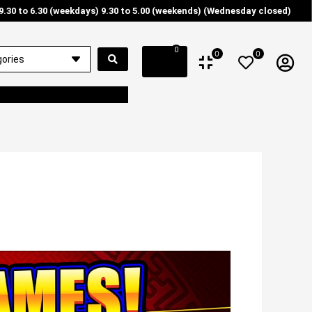
9.30 to 6.30 (weekdays) 9.30 to 5.00 (weekends) (Wednesday closed)
0
0
0