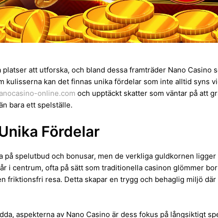
a platser att utforska, och bland dessa framträder Nano Casino som 
kulisserna kan det finnas unika fördelar som inte alltid syns v
anocasino-online.com
och upptäckt skatter som väntar på att gr
n bara ett spelställe.
Unika Fördelar
ta på spelutbud och bonusar, men de verkliga guldkornen ligger 
 i centrum, ofta på sätt som traditionella casinon glömmer bort. 
 en friktionsfri resa. Detta skapar en trygg och behaglig miljö dä
da, aspekterna av Nano Casino är dess fokus på långsiktigt spel