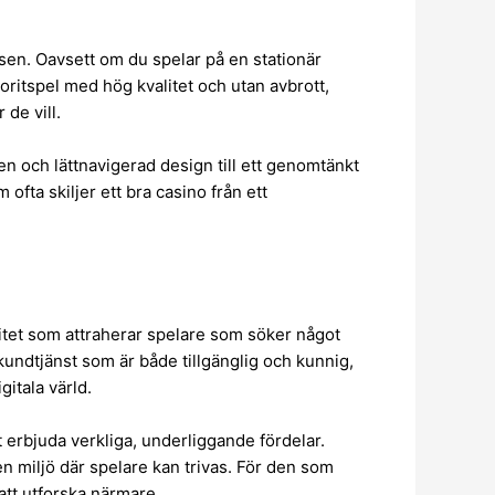
sen. Oavsett om du spelar på en stationär
voritspel med hög kvalitet och utan avbrott,
 de vill.
ren och lättnavigerad design till ett genomtänkt
 ofta skiljer ett bra casino från ett
titet som attraherar spelare som söker något
kundtjänst som är både tillgänglig och kunnig,
gitala värld.
 erbjuda verkliga, underliggande fördelar.
n miljö där spelare kan trivas. För den som
att utforska närmare.