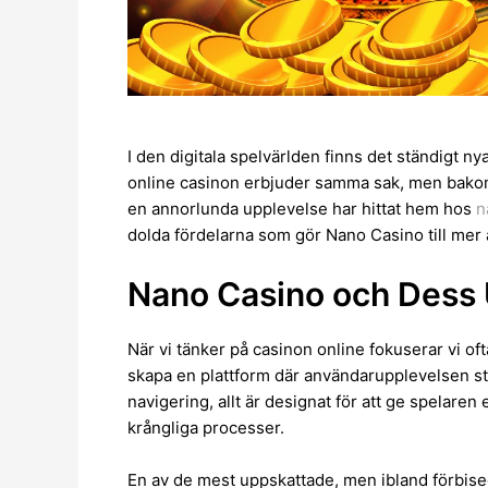
I den digitala spelvärlden finns det ständigt ny
online casinon erbjuder samma sak, men bakom 
en annorlunda upplevelse har hittat hem hos
n
dolda fördelarna som gör Nano Casino till mer ä
Nano Casino och Dess 
När vi tänker på casinon online fokuserar vi of
skapa en plattform där användarupplevelsen står
navigering, allt är designat för att ge spelaren
krångliga processer.
En av de mest uppskattade, men ibland förbised