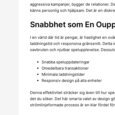
aggressiva kampanjer, bygger de relationer. De
känns personlig och hjälpsam. Det är en diskret
Snabbhet som En Oupp
I en värld där tid är pengar, är hastighet en o
laddningstid och responsiva gränssnitt. Detta inn
oavbruten och njutbar spelupplevelse. Dessuto
Snabba speluppdateringar
Omedelbara transaktioner
Minimala laddningstider
Responsiv design på alla enheter
Denna effektivitet sträcker sig även till hur sp
det du söker. Det här smarta valet av design gö
strömlinjeformade process är en klar fördel fö