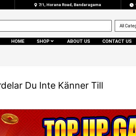
7/1, Horana Road, Bandaragama
HOME
SHOP
ABOUT US
CONTACT US
elar Du Inte Känner Till