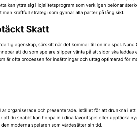
tta kan yttra sig i lojalitetsprogram som verkligen belönar åte
 men kraftfull strategi som gynnar alla parter på lång sikt.
täckt Skatt
värderlig egenskap, särskilt när det kommer till online spel. Na
ebär att du som spelare slipper vänta på att sidor ska laddas elle
m är ofta processen för insättningar och uttag optimerad för m
el är organiserade och presenterade. Istället för att drunkna i ett
r att du snabbt kan hoppa in i dina favoritspel eller upptäcka n
r den moderna spelaren som värdesätter sin tid.