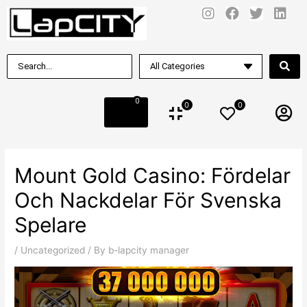
0
0
0
Mount Gold Casino: Fördelar
Och Nackdelar För Svenska
Spelare
/
Uncategorized
/ By
b-lapcity manager