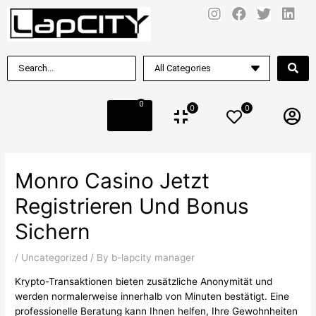
0
0
0
Monro Casino Jetzt
Registrieren Und Bonus
Sichern
/
Uncategorized
/ By
b-lapcity manager
Krypto-Transaktionen bieten zusätzliche Anonymität und
werden normalerweise innerhalb von Minuten bestätigt. Eine
professionelle Beratung kann Ihnen helfen, Ihre Gewohnheiten