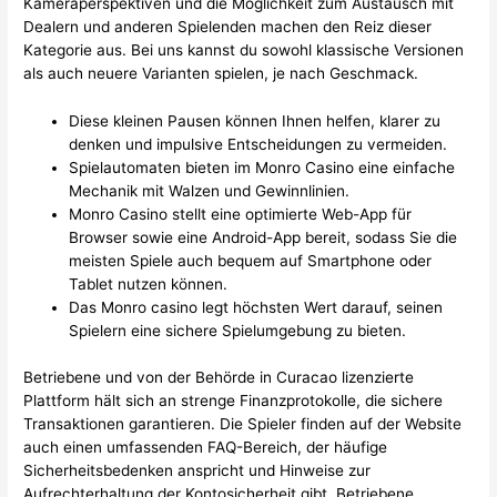
Kameraperspektiven und die Möglichkeit zum Austausch mit
Dealern und anderen Spielenden machen den Reiz dieser
Kategorie aus. Bei uns kannst du sowohl klassische Versionen
als auch neuere Varianten spielen, je nach Geschmack.
Diese kleinen Pausen können Ihnen helfen, klarer zu
denken und impulsive Entscheidungen zu vermeiden.
Spielautomaten bieten im Monro Casino eine einfache
Mechanik mit Walzen und Gewinnlinien.
Monro Casino stellt eine optimierte Web-App für
Browser sowie eine Android-App bereit, sodass Sie die
meisten Spiele auch bequem auf Smartphone oder
Tablet nutzen können.
Das Monro casino legt höchsten Wert darauf, seinen
Spielern eine sichere Spielumgebung zu bieten.
Betriebene und von der Behörde in Curacao lizenzierte
Plattform hält sich an strenge Finanzprotokolle, die sichere
Transaktionen garantieren. Die Spieler finden auf der Website
auch einen umfassenden FAQ-Bereich, der häufige
Sicherheitsbedenken anspricht und Hinweise zur
Aufrechterhaltung der Kontosicherheit gibt. Betriebene