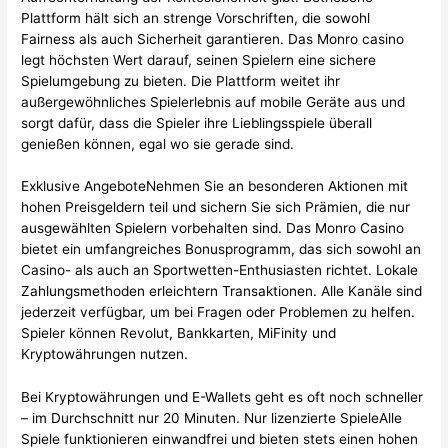
Plattform hält sich an strenge Vorschriften, die sowohl
Fairness als auch Sicherheit garantieren. Das Monro casino
legt höchsten Wert darauf, seinen Spielern eine sichere
Spielumgebung zu bieten. Die Plattform weitet ihr
außergewöhnliches Spielerlebnis auf mobile Geräte aus und
sorgt dafür, dass die Spieler ihre Lieblingsspiele überall
genießen können, egal wo sie gerade sind.
Exklusive AngeboteNehmen Sie an besonderen Aktionen mit
hohen Preisgeldern teil und sichern Sie sich Prämien, die nur
ausgewählten Spielern vorbehalten sind. Das Monro Casino
bietet ein umfangreiches Bonusprogramm, das sich sowohl an
Casino- als auch an Sportwetten-Enthusiasten richtet. Lokale
Zahlungsmethoden erleichtern Transaktionen. Alle Kanäle sind
jederzeit verfügbar, um bei Fragen oder Problemen zu helfen.
Spieler können Revolut, Bankkarten, MiFinity und
Kryptowährungen nutzen.
Bei Kryptowährungen und E-Wallets geht es oft noch schneller
– im Durchschnitt nur 20 Minuten. Nur lizenzierte SpieleAlle
Spiele funktionieren einwandfrei und bieten stets einen hohen