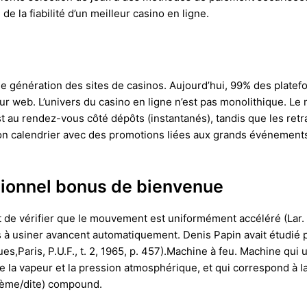
e la fiabilité d’un meilleur casino en ligne.
le génération des sites de casinos. Aujourd’hui, 99% des platef
r web. L’univers du casino en ligne n’est pas monolithique. Le 
est au rendez-vous côté dépôts (instantanés), tandis que les retr
e son calendrier avec des promotions liées aux grands événemen
tionnel bonus de bienvenue
 de vérifier que le mouvement est uniformément accéléré (Lar. 
es à usiner avancent automatiquement. Denis Papin avait étudié
s,Paris, P.U.F., t. 2, 1965, p. 457).Machine à feu. Machine qui u
e de la vapeur et la pression atmosphérique, et qui correspond à 
tème/dite) compound.