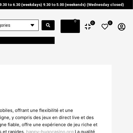
9.30 to 6.30 (weekdays) 9.30 to 5.00 (weekends) (Wednesday closed)
0
0
0
iles, offrant une flexibilité et une
igne, y compris des jeux en direct live et des
e fiable, offre une expérience de jeu riche et
s et rapides.
happy-hugocasino.org
La qualité