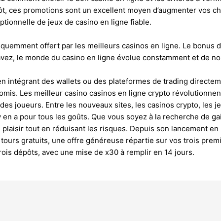
ôt, ces promotions sont un excellent moyen d’augmenter vos ch
ionnelle de jeux de casino en ligne fiable.
quemment offert par les meilleurs casinos en ligne. Le bonus de
vez, le monde du casino en ligne évolue constamment et de no
n intégrant des wallets ou des plateformes de trading directemen
s. Les meilleur casino casinos en ligne crypto révolutionnent 
s joueurs. Entre les nouveaux sites, les casinos crypto, les je
 en a pour tous les goûts. Que vous soyez à la recherche de gai
 plaisir tout en réduisant les risques. Depuis son lancement e
tours gratuits, une offre généreuse répartie sur vos trois prem
 trois dépôts, avec une mise de x30 à remplir en 14 jours.