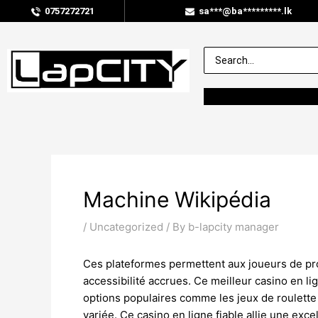
0757272721
sa***@ba*********.lk
Machine Wikipédia
/
Uncategorized
/ By
b-lapcity manager
Ces plateformes permettent aux joueurs de profi
accessibilité accrues. Ce meilleur casino en li
options populaires comme les jeux de roulette 
variée. Ce casino en ligne fiable allie une ex