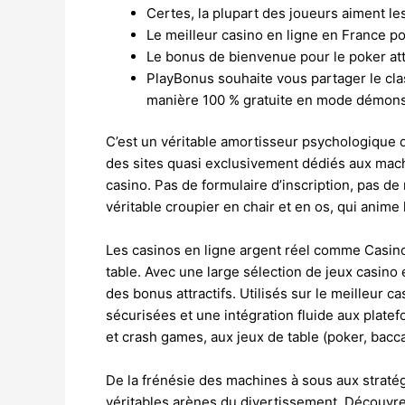
Certes, la plupart des joueurs aiment les
Le meilleur casino en ligne en France p
Le bonus de bienvenue pour le poker attei
PlayBonus souhaite vous partager le cla
manière 100 % gratuite en mode démons
C’est un véritable amortisseur psychologique qu
des sites quasi exclusivement dédiés aux mac
casino. Pas de formulaire d’inscription, pas de
véritable croupier en chair et en os, qui anime 
Les casinos en ligne argent réel comme Casino 
table. Avec une large sélection de jeux casino 
des bonus attractifs. Utilisés sur le meilleur 
sécurisées et une intégration fluide aux plat
et crash games, aux jeux de table (poker, baccar
De la frénésie des machines à sous aux stratég
véritables arènes du divertissement. Découvrez