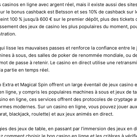
 casinos en ligne avec argent réel, mais il existe aussi des site
our le bonus cashback est Betsson et ses 10% de cashback sur 
nt 100 % jusqu’à 600 € sur le premier dépôt, plus des tickets de
ssement des jeux de casino les plus populaires du moment, pou
tration.
i lisse les mauvaises passes et renforce la confiance entre le 
hines à sous, des salles de poker de renommée mondiale, ou de
 mot de passe à retenir. Le casino en direct utilise une retrans
la partie en temps réel.
Extra et Magical Spin offrent un large éventail de jeux casino 
en ligne, y compris les populaires machines à sous et jeux de ta
casino en ligne, ces services offrent des protocoles de cryptage 
eformes modernes. Sur un casino en ligne, vous pouvez jouer aux
at, blackjack, roulette) et aux jeux animés en direct.
ies des jeux de table, en passant par l’immersion des jeux en d
 comment choisir le bon casino en ligne et les critères à vérif