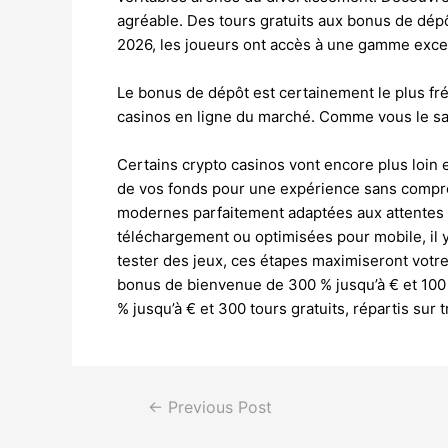
agréable. Des tours gratuits aux bonus de dép
2026, les joueurs ont accès à une gamme except
Le bonus de dépôt est certainement le plus fré
casinos en ligne du marché. Comme vous le sa
Certains crypto casinos vont encore plus loin e
de vos fonds pour une expérience sans compromi
modernes parfaitement adaptées aux attentes de
téléchargement ou optimisées pour mobile, il y
tester des jeux, ces étapes maximiseront votre
bonus de bienvenue de 300 % jusqu’à € et 100 
% jusqu’à € et 300 tours gratuits, répartis sur
←
Previous Post