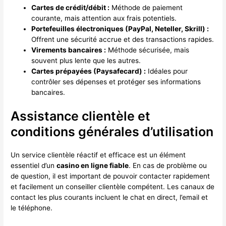
Cartes de crédit/débit :
Méthode de paiement
courante, mais attention aux frais potentiels.
Portefeuilles électroniques (PayPal, Neteller, Skrill) :
Offrent une sécurité accrue et des transactions rapides.
Virements bancaires :
Méthode sécurisée, mais
souvent plus lente que les autres.
Cartes prépayées (Paysafecard) :
Idéales pour
contrôler ses dépenses et protéger ses informations
bancaires.
Assistance clientèle et
conditions générales d’utilisation
Un service clientèle réactif et efficace est un élément
essentiel d’un
casino en ligne fiable
. En cas de problème ou
de question, il est important de pouvoir contacter rapidement
et facilement un conseiller clientèle compétent. Les canaux de
contact les plus courants incluent le chat en direct, l’email et
le téléphone.