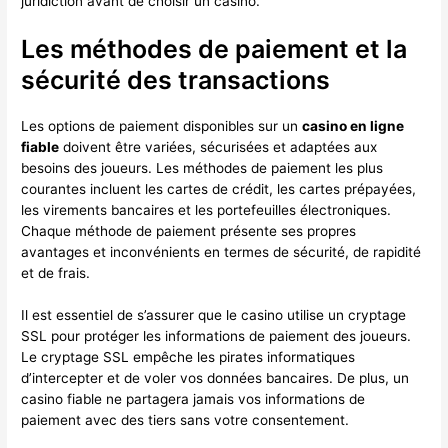
juridiction avant de choisir un casino.
Les méthodes de paiement et la
sécurité des transactions
Les options de paiement disponibles sur un
casino en ligne
fiable
doivent être variées, sécurisées et adaptées aux
besoins des joueurs. Les méthodes de paiement les plus
courantes incluent les cartes de crédit, les cartes prépayées,
les virements bancaires et les portefeuilles électroniques.
Chaque méthode de paiement présente ses propres
avantages et inconvénients en termes de sécurité, de rapidité
et de frais.
Il est essentiel de s’assurer que le casino utilise un cryptage
SSL pour protéger les informations de paiement des joueurs.
Le cryptage SSL empêche les pirates informatiques
d’intercepter et de voler vos données bancaires. De plus, un
casino fiable ne partagera jamais vos informations de
paiement avec des tiers sans votre consentement.