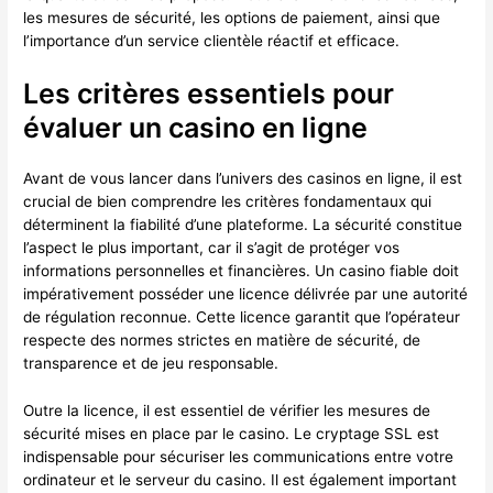
les mesures de sécurité, les options de paiement, ainsi que
l’importance d’un service clientèle réactif et efficace.
Les critères essentiels pour
évaluer un casino en ligne
Avant de vous lancer dans l’univers des casinos en ligne, il est
crucial de bien comprendre les critères fondamentaux qui
déterminent la fiabilité d’une plateforme. La sécurité constitue
l’aspect le plus important, car il s’agit de protéger vos
informations personnelles et financières. Un casino fiable doit
impérativement posséder une licence délivrée par une autorité
de régulation reconnue. Cette licence garantit que l’opérateur
respecte des normes strictes en matière de sécurité, de
transparence et de jeu responsable.
Outre la licence, il est essentiel de vérifier les mesures de
sécurité mises en place par le casino. Le cryptage SSL est
indispensable pour sécuriser les communications entre votre
ordinateur et le serveur du casino. Il est également important