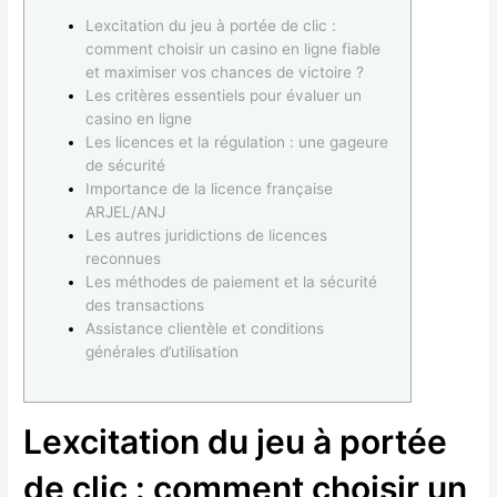
Lexcitation du jeu à portée de clic :
comment choisir un casino en ligne fiable
et maximiser vos chances de victoire ?
Les critères essentiels pour évaluer un
casino en ligne
Les licences et la régulation : une gageure
de sécurité
Importance de la licence française
ARJEL/ANJ
Les autres juridictions de licences
reconnues
Les méthodes de paiement et la sécurité
des transactions
Assistance clientèle et conditions
générales d’utilisation
Lexcitation du jeu à portée
de clic : comment choisir un