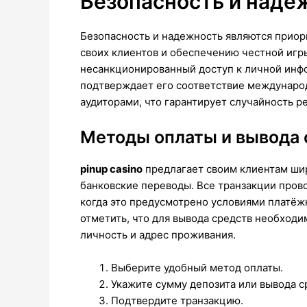
Безопасность и над
Безопасность и надежность являются прио
своих клиентов и обеспечению честной игр
несанкционированный доступ к личной инф
подтверждает его соответствие международ
аудиторами, что гарантирует случайность ре
Методы оплаты и вывода 
pinup casino
предлагает своим клиентам шир
банковские переводы. Все транзакции прово
когда это предусмотрено условиями платёж
отметить, что для вывода средств необход
личность и адрес проживания.
Выберите удобный метод оплаты.
Укажите сумму депозита или вывода с
Подтвердите транзакцию.