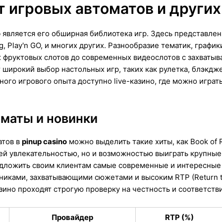
 игровых автоматов и других
o
является его обширная библиотека игр. Здесь представлен
ng, Play'n GO, и многих других. Разнообразие тематик, граф
ких фруктовых слотов до современных видеослотов с захва
широкий выбор настольных игр, таких как рулетка, блэкджек
ного игрового опыта доступно live-казино, где можно игра
маты и новинки
атов в
pinup casino
можно выделить такие хиты, как Book of Ra
оей увлекательностью, но и возможностью выиграть крупные
дложить своим клиентам самые современные и интересные 
иками, захватывающими сюжетами и высоким RTP (Return to
азино проходят строгую проверку на честность и соответс
Провайдер
RTP (%)