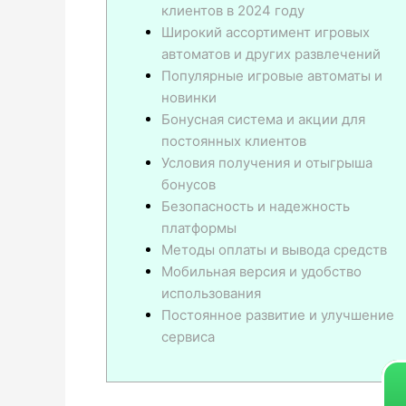
клиентов в 2024 году
Широкий ассортимент игровых
автоматов и других развлечений
Популярные игровые автоматы и
новинки
Бонусная система и акции для
постоянных клиентов
Условия получения и отыгрыша
бонусов
Безопасность и надежность
платформы
Методы оплаты и вывода средств
Мобильная версия и удобство
использования
Постоянное развитие и улучшение
сервиса