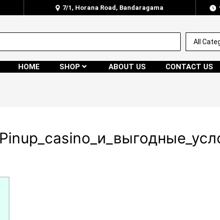
7/1, Horana Road, Bandaragama
HOME
SHOP
ABOUT US
CONTACT US
Pinup_casino_и_выгодные_усл