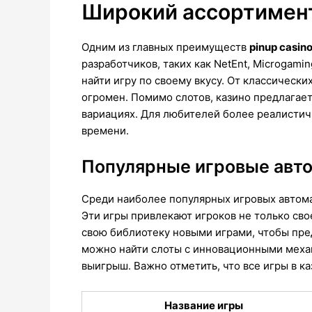
Широкий ассортимент
Одним из главных преимуществ
pinup casin
разработчиков, таких как NetEnt, Microgami
найти игру по своему вкусу. От классичес
огромен. Помимо слотов, казино предлагает 
вариациях. Для любителей более реалистич
времени.
Популярные игровые авто
Среди наиболее популярных игровых автом
Эти игры привлекают игроков не только св
свою библиотеку новыми играми, чтобы пре
можно найти слоты с инновационными механ
выигрыш. Важно отметить, что все игры в к
Название игры