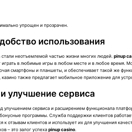
имально упрощен и прозрачен.
удобство использования
 стали неотъемлемой частью жизни многих людей.
pinup ca
т играть в любимые игры в любом месте и в любое время. М
ючая смартфоны и планшеты, и обеспечивает такой же функци
 казино также предлагает мобильное приложение для устрой
 и улучшение сервиса
ад улучшением сервиса и расширением функционала платфор
 бонусные программы. Служба поддержки клиентов работает
я к отзывам клиентов и использует их для улучшения качес
ов – это залог успеха
pinup casino
.