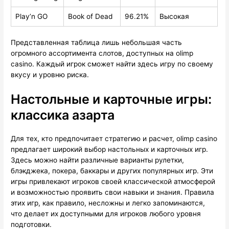
Play’n GO
Book of Dead
96.21%
Высокая
Представленная таблица лишь небольшая часть
огромного ассортимента слотов, доступных на olimp
casino. Каждый игрок сможет найти здесь игру по своему
вкусу и уровню риска.
Настольные и карточные игры:
классика азарта
Для тех, кто предпочитает стратегию и расчет, olimp casino
предлагает широкий выбор настольных и карточных игр.
Здесь можно найти различные варианты рулетки,
блэкджека, покера, баккары и других популярных игр. Эти
игры привлекают игроков своей классической атмосферой
и возможностью проявить свои навыки и знания. Правила
этих игр, как правило, несложны и легко запоминаются,
что делает их доступными для игроков любого уровня
подготовки.