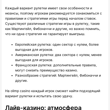
Каждый вариант рулетки имеет свои особенности и
нюансы, поэтому игрокам рекомендуется ознакомиться с
правилами и стратегиями игры перед началом ставок.
Существуют различные стратегии игры в рулетку, такие
как Мартингейл, Фибоначчи и другие, но важно помнить,
что ни одна стратегия не гарантирует выигрыш.
Европейская рулетка: один сектор с нулем, более
выгодная для игроков.
Американская рулетка: два сектора с нулем, менее
выгодная для игроков.
Французская рулетка: дополнительные правила,
могут снизить преимущество казино.
Разнообразие стратегий: Мартингейл, Фибоначчи и
другие.
На olimp casino каждый игрок сможет найти подходящий
вариант рулетки и испытать свою удачу.
Лайв-казино: атмосфера