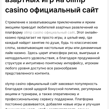
casino официальный сайт
Стремление к захватывающим приключениям и ярким
эмоциям приводит любителей азартных развлечений на
платформу
olimp casino официальный сайт
. Этот онлайн-
казино предлагает не просто игры, а целый мир, где
каждый найдет занятие по душе, будь то классические
слоты, захватывающие настольные игры или динамичные
лайв-казино. Здесь царит атмосфера риска, выигрыша и
неподдельного удовольствия, а благодаря продуманной
структуре и интуитивно понятному интерфейсу, игрокам
любого уровня доступно все разнообразие
представленного контента.
olymp casino официальный сайт завоевал популярность
благодаря своей щедрой бонусной политике, регулярным
акциям и турнирам, а также оперативному и
профессиональному сервису поддержки. Платформа
постоянно развивается, добавляя новые игры и улучшая