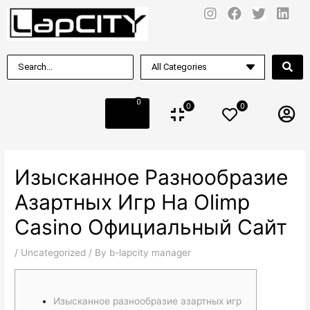
0
0
0
Изысканное Разнообразие
Азартных Игр На Olimp
Casino Официальный Сайт
/
Uncategorized
/ By
b-lapcity manager
Изысканное разнообразие азартных игр