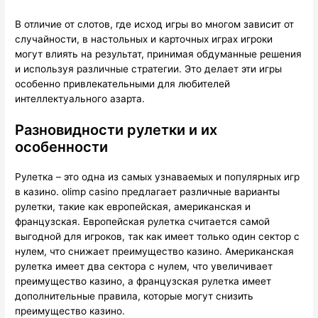
В отличие от слотов, где исход игры во многом зависит от
случайности, в настольных и карточных играх игроки
могут влиять на результат, принимая обдуманные решения
и используя различные стратегии. Это делает эти игры
особенно привлекательными для любителей
интеллектуального азарта.
Разновидности рулетки и их
особенности
Рулетка – это одна из самых узнаваемых и популярных игр
в казино. olimp casino предлагает различные варианты
рулетки, такие как европейская, американская и
французская. Европейская рулетка считается самой
выгодной для игроков, так как имеет только один сектор с
нулем, что снижает преимущество казино. Американская
рулетка имеет два сектора с нулем, что увеличивает
преимущество казино, а французская рулетка имеет
дополнительные правила, которые могут снизить
преимущество казино.