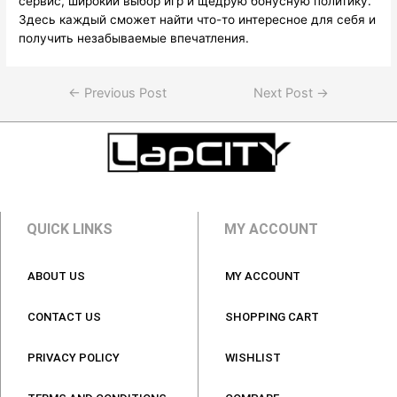
сервис, широкий выбор игр и щедрую бонусную политику.
Здесь каждый сможет найти что-то интересное для себя и
получить незабываемые впечатления.
←
Previous Post
Next Post
→
QUICK LINKS
MY ACCOUNT
ABOUT US
MY ACCOUNT
CONTACT US
SHOPPING CART
PRIVACY POLICY
WISHLIST