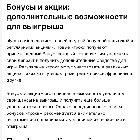
Бонусы и акции:
дополнительные возможности
для выигрыша
olymp casino славится своей щедрой бонусной политикой и
регулярными акциями. Новые игроки получают
приветственный бонус, который позволяет им увеличить
свой депозит и получить дополнительные средства для
игры. Регулярные игроки могут участвовать в различных
акциях, таких как турниры, розыгрыши призов, фриспины и
другие.
Бонусы и акции – это отличная возможность увеличить
свои шансы на выигрыш и получить еще больше
удовольствия от игры. Однако перед использованием
бонусов игрокам рекомендуется внимательно
ознакомиться с правилами и условиями их получения и
отыгрыша.