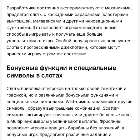
Разработчики постоянно экспериментируют с механиками,
предлагая слоты с каскадными барабанами, кластерами
выигрышей, мегавейсами и другими инновационными
функциями. Это позволяет игрокам находить новые
способы выигрывать и получать еще больше
удовольствия от игры. Особой популярностью пользуются
слоты с прогрессивными джекпотами, которые могут
принести игроку огромное состояние.
Бонусные функции и специальные
символы в слотах
Слоты привлекают игроков не только своей тематикой и
графикой, но и различными бонусными функциями и
специальными символами. Wild-символы заменяют другие
символы, образуя выигрышные комбинации, Scatter-
символы активируют фриспины или другие бонусные игры,
а Multiplier-символы увеличивают выплаты. Фриспины
позволяют игрокам вращать барабаны без вложений, а
бонусные игры предлагают различные задания и