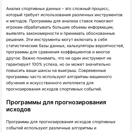
Анализ спортивных данных – это сложный процесс,
который требует использования различных инструментов
и методов. Программы для анализа ставок помогают
игрокам обрабатывать большие объемы информации,
выявлять закономерности и принимать обоснованные
решения. Эти инструменты могут включать в себя
статистические базы данных, калькуляторы вероятностей,
программы для сравнения коэффициентов и многое
другое. Важно понимать, что ни один инструмент не
гарантирует 100% успеха, но он может значительно
повысить ваши шансы на выигрыш. Современные
программы часто используют алгоритмы машинного
обучения и искусственного интеллекта для
прогнозирования исходов спортивных событий.
Программы для прогнозирования
исходов
Программы для прогнозирования исходов спортивных
событий используют различные алгоритмы и