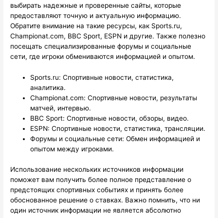
выбирать надежные и проверенные сайты, которые
предоставляют точную и актуальную информацию.
Обратите внимание на такие ресурсы, как Sports.ru,
Championat.com, BBC Sport, ESPN и другие. Также полезно
посещать специализированные форумы и социальные
сети, где игроки обмениваются информацией и опытом.
Sports.ru: Спортивные новости, статистика,
аналитика.
Championat.com: Спортивные новости, результаты
матчей, интервью.
BBC Sport: Спортивные новости, обзоры, видео.
ESPN: Спортивные новости, статистика, трансляции.
Форумы и социальные сети: Обмен информацией и
опытом между игроками.
Использование нескольких источников информации
поможет вам получить более полное представление о
предстоящих спортивных событиях и принять более
обоснованное решение о ставках. Важно помнить, что ни
один источник информации не является абсолютно