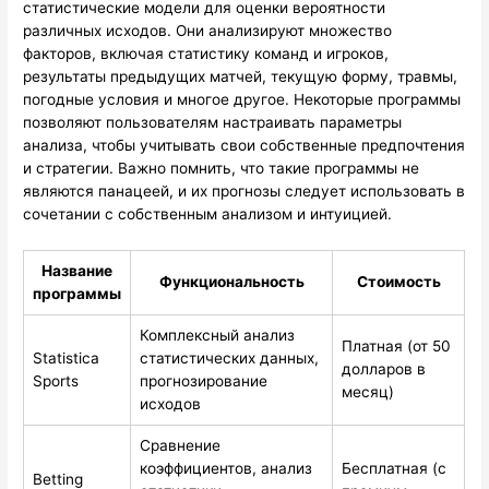
статистические модели для оценки вероятности
различных исходов. Они анализируют множество
факторов, включая статистику команд и игроков,
результаты предыдущих матчей, текущую форму, травмы,
погодные условия и многое другое. Некоторые программы
позволяют пользователям настраивать параметры
анализа, чтобы учитывать свои собственные предпочтения
и стратегии. Важно помнить, что такие программы не
являются панацеей, и их прогнозы следует использовать в
сочетании с собственным анализом и интуицией.
Название
Функциональность
Стоимость
программы
Комплексный анализ
Платная (от 50
Statistica
статистических данных,
долларов в
Sports
прогнозирование
месяц)
исходов
Сравнение
коэффициентов, анализ
Бесплатная (с
Betting