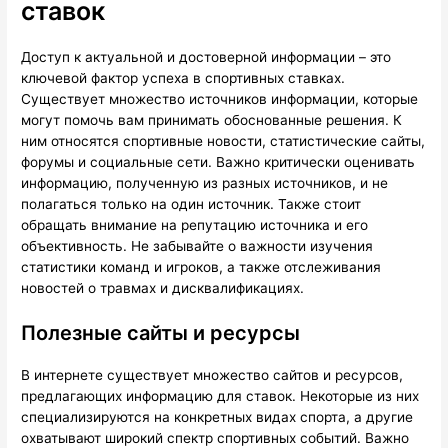
ставок
Доступ к актуальной и достоверной информации – это
ключевой фактор успеха в спортивных ставках.
Существует множество источников информации, которые
могут помочь вам принимать обоснованные решения. К
ним относятся спортивные новости, статистические сайты,
форумы и социальные сети. Важно критически оценивать
информацию, полученную из разных источников, и не
полагаться только на один источник. Также стоит
обращать внимание на репутацию источника и его
объективность. Не забывайте о важности изучения
статистики команд и игроков, а также отслеживания
новостей о травмах и дисквалификациях.
Полезные сайты и ресурсы
В интернете существует множество сайтов и ресурсов,
предлагающих информацию для ставок. Некоторые из них
специализируются на конкретных видах спорта, а другие
охватывают широкий спектр спортивных событий. Важно