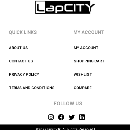
QUICK LINKS
MY ACCOUNT
ABOUT US
MY ACCOUNT
CONTACT US
SHOPPING CART
PRIVACY POLICY
WISHLIST
TERMS AND CONDITIONS
COMPARE
FOLLOW US
©2022 lapcity.lk. All Rights Reserved |