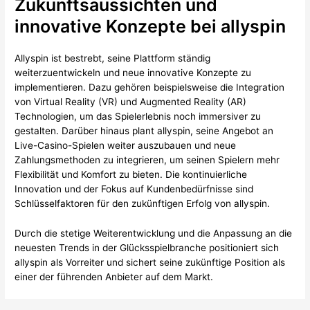
Zukunftsaussichten und
innovative Konzepte bei allyspin
Allyspin ist bestrebt, seine Plattform ständig
weiterzuentwickeln und neue innovative Konzepte zu
implementieren. Dazu gehören beispielsweise die Integration
von Virtual Reality (VR) und Augmented Reality (AR)
Technologien, um das Spielerlebnis noch immersiver zu
gestalten. Darüber hinaus plant allyspin, seine Angebot an
Live-Casino-Spielen weiter auszubauen und neue
Zahlungsmethoden zu integrieren, um seinen Spielern mehr
Flexibilität und Komfort zu bieten. Die kontinuierliche
Innovation und der Fokus auf Kundenbedürfnisse sind
Schlüsselfaktoren für den zukünftigen Erfolg von
allyspin
.
Durch die stetige Weiterentwicklung und die Anpassung an die
neuesten Trends in der Glücksspielbranche positioniert sich
allyspin als Vorreiter und sichert seine zukünftige Position als
einer der führenden Anbieter auf dem Markt.