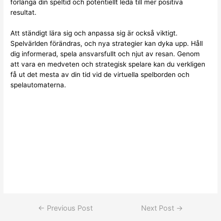
förlänga din speltid och potentiellt leda till mer positiva
resultat.
Att ständigt lära sig och anpassa sig är också viktigt.
Spelvärlden förändras, och nya strategier kan dyka upp. Håll
dig informerad, spela ansvarsfullt och njut av resan. Genom
att vara en medveten och strategisk spelare kan du verkligen
få ut det mesta av din tid vid de virtuella spelborden och
spelautomaterna.
←
Previous Post
Next Post
→