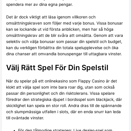
spendera mer av dina egna pengar.
Det är dock viktigt att läsa igenom villkoren och
omsättningskraven som följer med varje bonus. Vissa bonusar
kan se lockande ut vid första anblicken, men har så höga
omsättningskrav att de blir svåra att omsätta. Genom att vara
selektiv och välja bonusar som passar din spelstil och budget,
kan du verkligen förbättra din totala spelupplevelse och öka
dina chanser att omvandla bonuspengar till uttagbara vinster.
Välj Rätt Spel För Din Spelstil
När du spelar på ett onlinekasino som Flappy Casino är det
klokt att välja spel som inte bara roar dig, utan som också
passar din personlighet och din risktolerans. Vissa spelare
föredrar den strategiska djupet i bordsspel som blackjack, där
skicklighet kan spela en stor roll. Andra dras till de spännande
och slumpmässiga utfallen i slots, där en enda snurr kan leda
till oväntade vinster.
För den tålmodige strategen: Live dealer-spel som