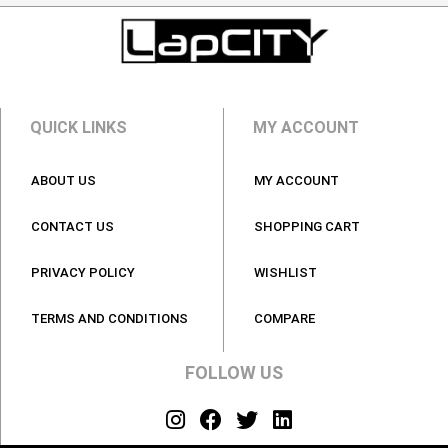
QUICK LINKS
MY ACCOUNT
ABOUT US
MY ACCOUNT
CONTACT US
SHOPPING CART
PRIVACY POLICY
WISHLIST
TERMS AND CONDITIONS
COMPARE
FOLLOW US