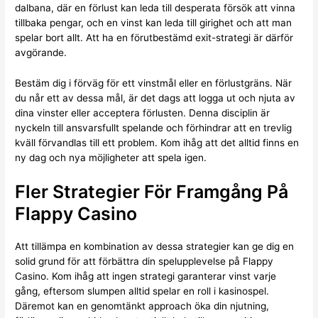
dalbana, där en förlust kan leda till desperata försök att vinna
tillbaka pengar, och en vinst kan leda till girighet och att man
spelar bort allt. Att ha en förutbestämd exit-strategi är därför
avgörande.
Bestäm dig i förväg för ett vinstmål eller en förlustgräns. När
du når ett av dessa mål, är det dags att logga ut och njuta av
dina vinster eller acceptera förlusten. Denna disciplin är
nyckeln till ansvarsfullt spelande och förhindrar att en trevlig
kväll förvandlas till ett problem. Kom ihåg att det alltid finns en
ny dag och nya möjligheter att spela igen.
Fler Strategier För Framgång På
Flappy Casino
Att tillämpa en kombination av dessa strategier kan ge dig en
solid grund för att förbättra din spelupplevelse på Flappy
Casino. Kom ihåg att ingen strategi garanterar vinst varje
gång, eftersom slumpen alltid spelar en roll i kasinospel.
Däremot kan en genomtänkt approach öka din njutning,