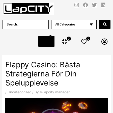
0
0
0
Flappy Casino: Bästa
Strategierna För Din
Spelupplevelse
/
Uncategorized
/ By
b-lapcity manager