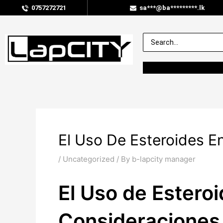
0757272721
sa***@ba*********.lk
El Uso De Esteroides E
/
Uncategorized
/ By
b-lapcity manager
El Uso de Estero
Consideraciones