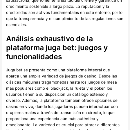
satisfactoria, que fomente la lealtad del cliente y garantice un
crecimiento sostenible a largo plazo. La reputación y la
credibilidad son activos fundamentales en este entorno, por lo
que la transparencia y el cumplimiento de las regulaciones son
esenciales.
Análisis exhaustivo de la
plataforma juga bet: juegos y
funcionalidades
Juga bet se presenta como una plataforma integral que
abarca una amplia variedad de juegos de casino. Desde las
clásicas máquinas tragamonedas hasta los juegos de mesa
más populares como el blackjack, la ruleta y el póker, los
usuarios tienen a su disposición un catálogo extenso y
diverso. Además, la plataforma también ofrece opciones de
casino en vivo, donde los jugadores pueden interactuar con
crupieres reales a través de transmisión en directo, lo que
proporciona una experiencia aún más auténtica y
emocionante. La variedad es crucial para atraer a diferentes