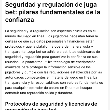
Seguridad y regulación de juga
bet: pilares fundamentales de la
confianza
La seguridad y la regulación son aspectos cruciales en el
mundo del juego en línea. Los jugadores necesitan tener la
certeza de que sus datos personales y financieros están
protegidos y que la plataforma opera de manera justa y
transparente. Juga bet se adhiere a estrictos estándares de
seguridad y regulación para garantizar la confianza de sus
usuarios. La plataforma utiliza tecnología de encriptación
avanzada para proteger la información sensible de los
jugadores y cumple con las regulaciones establecidas por las
autoridades competentes en materia de juego en línea. La
transparencia y la responsabilidad son valores fundamentales
para cualquier operador de casino en línea que busque
construir una reputación sólida y duradera.
Protocolos de seguridad y licencias de
operación de juga bet