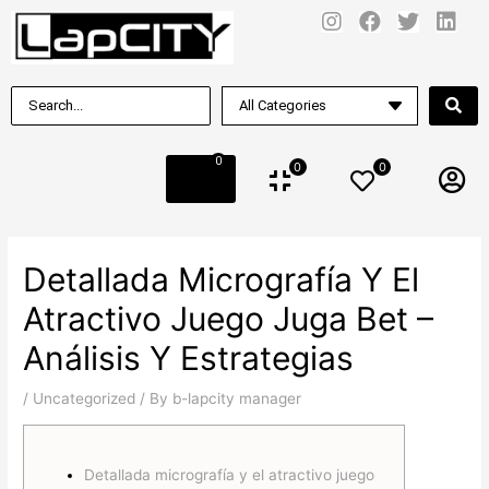
0
0
0
Detallada Micrografía Y El
Atractivo Juego Juga Bet –
Análisis Y Estrategias
/
Uncategorized
/ By
b-lapcity manager
Detallada micrografía y el atractivo juego