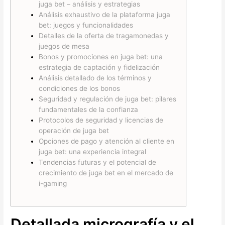
juga bet – análisis y estrategias
Análisis exhaustivo de la plataforma juga
bet: juegos y funcionalidades
Detalles de la oferta de tragamonedas y
juegos de mesa
Bonos y promociones en juga bet: una
estrategia de captación y fidelización
Análisis detallado de los términos y
condiciones de los bonos
Seguridad y regulación de juga bet: pilares
fundamentales de la confianza
Protocolos de seguridad y licencias de
operación de juga bet
Opciones de pago y atención al cliente en
juga bet: una experiencia integral
Tendencias futuras y el potencial de
crecimiento de juga bet en el mercado de
i-gaming
Detallada micrografía y el