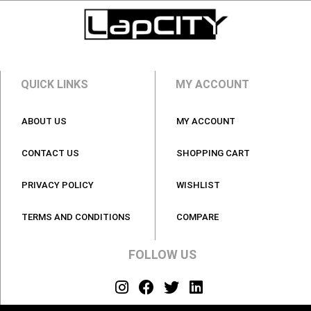
QUICK LINKS
MY ACCOUNT
ABOUT US
MY ACCOUNT
CONTACT US
SHOPPING CART
PRIVACY POLICY
WISHLIST
TERMS AND CONDITIONS
COMPARE
FOLLOW US