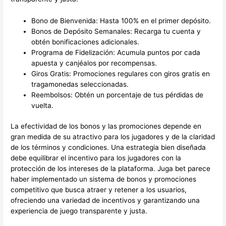
Bono de Bienvenida: Hasta 100% en el primer depósito.
Bonos de Depósito Semanales: Recarga tu cuenta y
obtén bonificaciones adicionales.
Programa de Fidelización: Acumula puntos por cada
apuesta y canjéalos por recompensas.
Giros Gratis: Promociones regulares con giros gratis en
tragamonedas seleccionadas.
Reembolsos: Obtén un porcentaje de tus pérdidas de
vuelta.
La efectividad de los bonos y las promociones depende en
gran medida de su atractivo para los jugadores y de la claridad
de los términos y condiciones. Una estrategia bien diseñada
debe equilibrar el incentivo para los jugadores con la
protección de los intereses de la plataforma. Juga bet parece
haber implementado un sistema de bonos y promociones
competitivo que busca atraer y retener a los usuarios,
ofreciendo una variedad de incentivos y garantizando una
experiencia de juego transparente y justa.