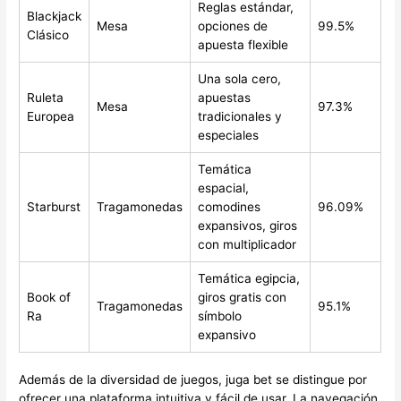
Reglas estándar,
Blackjack
Mesa
opciones de
99.5%
Clásico
apuesta flexible
Una sola cero,
Ruleta
apuestas
Mesa
97.3%
Europea
tradicionales y
especiales
Temática
espacial,
Starburst
Tragamonedas
comodines
96.09%
expansivos, giros
con multiplicador
Temática egipcia,
Book of
giros gratis con
Tragamonedas
95.1%
Ra
símbolo
expansivo
Además de la diversidad de juegos, juga bet se distingue por
ofrecer una plataforma intuitiva y fácil de usar. La navegación