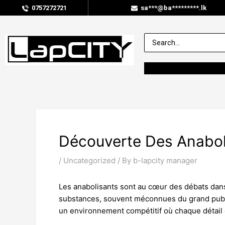
0757272721
sa***@ba*********.lk
Découverte Des Anabol
/
Uncategorized
/ By
b-lapcity manager
Les anabolisants sont au cœur des débats dans 
substances, souvent méconnues du grand public
un environnement compétitif où chaque détail 