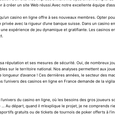
r à créer un site Web réussi.Avec notre excellente équipe d’assi
u’un casino en ligne offre à ses nouveaux membres. Opter pour u
e privée avec la rigueur d’une banque suisse. Dans un casino en 
ur une expérience de jeu dynamique et gratifiante. Les casinos 
t.
no, sa réputation et ses mesures de sécurité. Oui, de nombreux jo
les sur le territoire national. Nos analyses permettent aux jou
ne longueur d’avance ! Ces dernières années, le secteur des ma
s l’univers des casinos en ligne en France demande de la vigi
 l’univers du casino en ligne, où les besoins des gros joueurs so
re … Au départ, quand il m’explique le projet, je ne comprends rie
portifs gratuits ou de tickets de tournois de poker offerts à l’