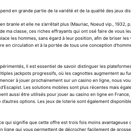
pend en grande partie de la variété et de la qualité des jeux di
 en branle et elle ne s’arrêtait plus (Mauriac, Noeud vip., 1932
e ma classe, ces riches effrayants qui ont osé faire de vous leu
ace les hommes, sans égard à leur position, afin de briser les 
tre en circulation et à la portée de tous une conception d’homme
imentés, il est essentiel de savoir distinguer les plateformes 
tiples jackpots progressifs, où les cagnottes augmentent au fu
encer à jouer prochainement sur un casino en ligne, nous vo
 d’Escapist. Les solutions mobiles sont plus récentes mais éga
ent aussi être utilisés pour jouer au casino en ligne en Franc
 d’autres options. Les jeux de loterie sont également disponibl
 qui signifie que cette offre est trois fois moins avantageuse 
en ligne qui vous permettent de décrocher facilement de gross