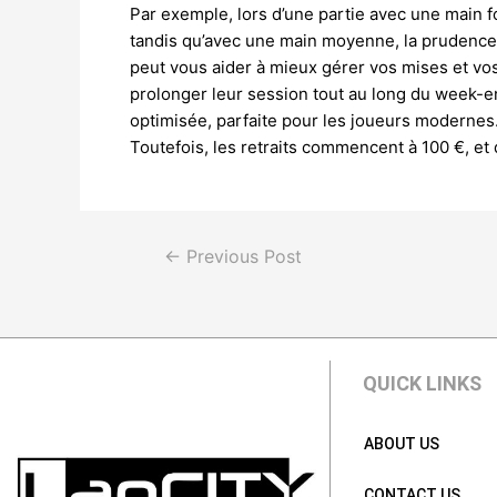
Par exemple, lors d’une partie avec une main 
tandis qu’avec une main moyenne, la prudence e
peut vous aider à mieux gérer vos mises et vo
prolonger leur session tout au long du week-e
optimisée, parfaite pour les joueurs modernes
Toutefois, les retraits commencent à 100 €, et 
←
Previous Post
QUICK LINKS
ABOUT US
CONTACT US