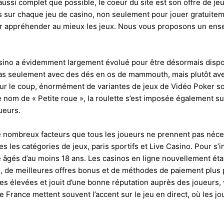
aussi complet que possible, le coeur du site est son offre de j
 sur chaque jeu de casino, non seulement pour jouer gratuiteme
ur appréhender au mieux les jeux. Nous vous proposons un ens
casino a évidemment largement évolué pour être désormais dispo
e pas seulement avec des dés en os de mammouth, mais plutôt 
ur le coup, énormément de variantes de jeux de Vidéo Poker son
 nom de « Petite roue », la roulette s’est imposée également su
ueurs.
 de nombreux facteurs que tous les joueurs ne prennent pas néc
s les catégories de jeux, paris sportifs et Live Casino. Pour s’i
re âgés d’au moins 18 ans. Les casinos en ligne nouvellement étab
 de meilleures offres bonus et de méthodes de paiement plus pr
s élevées et jouit d’une bonne réputation auprès des joueurs, v
ne France mettent souvent l’accent sur le jeu en direct, où les 