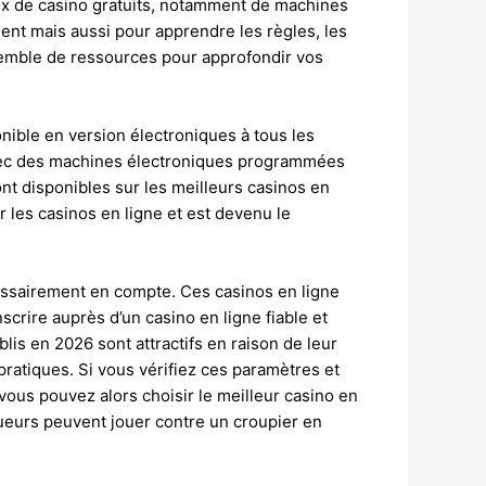
eux de casino gratuits, notamment de machines
nt mais aussi pour apprendre les règles, les
emble de ressources pour approfondir vos
nible en version électroniques à tous les
avec des machines électroniques programmées
t disponibles sur les meilleurs casinos en
r les casinos en ligne et est devenu le
essairement en compte. Ces casinos en ligne
nscrire auprès d’un casino en ligne fiable et
lis en 2026 sont attractifs en raison de leur
atiques. Si vous vérifiez ces paramètres et
ous pouvez alors choisir le meilleur casino en
joueurs peuvent jouer contre un croupier en