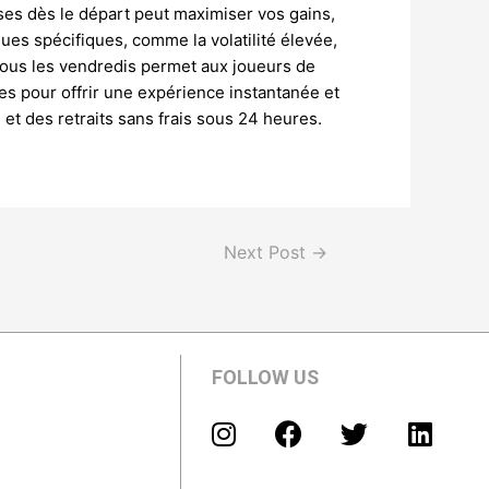
es dès le départ peut maximiser vos gains,
ues spécifiques, comme la volatilité élevée,
 tous les vendredis permet aux joueurs de
s pour offrir une expérience instantanée et
t des retraits sans frais sous 24 heures.
Next Post
→
FOLLOW US