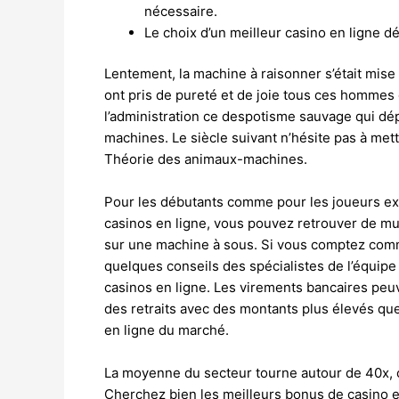
nécessaire.
Le choix d’un meilleur casino en ligne dé
Lentement, la machine à raisonner s’était mise
ont pris de pureté et de joie tous ces hommes d
l’administration ce despotisme sauvage qui dépl
machines. Le siècle suivant n’hésite pas à met
Théorie des animaux-machines.
Pour les débutants comme pour les joueurs expér
casinos en ligne, vous pouvez retrouver de mul
sur une machine à sous. Si vous comptez comm
quelques conseils des spécialistes de l’équipe
casinos en ligne. Les virements bancaires peuv
des retraits avec des montants plus élevés que
en ligne du marché.
La moyenne du secteur tourne autour de 40x, ce
Cherchez bien les meilleurs bonus de casino 