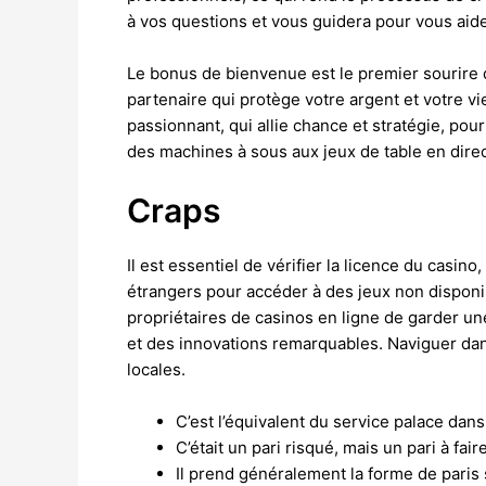
à vos questions et vous guidera pour vous aide
Le bonus de bienvenue est le premier sourire q
partenaire qui protège votre argent et votre vi
passionnant, qui allie chance et stratégie, po
des machines à sous aux jeux de table en direc
Craps
Il est essentiel de vérifier la licence du casi
étrangers pour accéder à des jeux non disponib
propriétaires de casinos en ligne de garder u
et des innovations remarquables. Naviguer dan
locales.
C’est l’équivalent du service palace dans
C’était un pari risqué, mais un pari à fai
Il prend généralement la forme de paris s