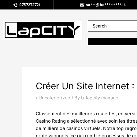
0757272721
sa***@ba*********.lk
Créer Un Site Internet :
/
Uncategorized
/ By
b-lapcity manager
Classement des meilleures roulettes, en version
Casino Rating a sélectionné avec soin les titres
de milliers de casinos virtuels. Notre top reg
professionnels, ce qui rend le processus de c