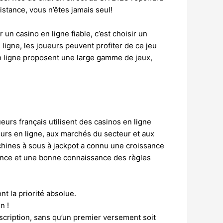
stance, vous n’êtes jamais seul!
n casino en ligne fiable, c’est choisir un
ligne, les joueurs peuvent profiter de ce jeu
en ligne proposent une large gamme de jeux,
ueurs français utilisent des casinos en ligne
eurs en ligne, aux marchés du secteur et aux
chines à sous à jackpot a connu une croissance
lance et une bonne connaissance des règles
nt la priorité absolue.
n !
inscription, sans qu’un premier versement soit