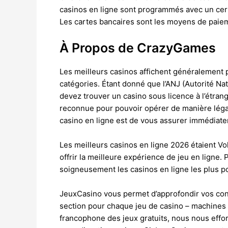
casinos en ligne sont programmés avec un cert
Les cartes bancaires sont les moyens de paieme
À Propos de CrazyGames
Les meilleurs casinos affichent généralement p
catégories. Étant donné que l’ANJ (Autorité Na
devez trouver un casino sous licence à l’étrang
reconnue pour pouvoir opérer de manière légal
casino en ligne est de vous assurer immédiate
Les meilleurs casinos en ligne 2026 étaient Vo
offrir la meilleure expérience de jeu en ligne
soigneusement les casinos en ligne les plus p
JeuxCasino vous permet d’approfondir vos con
section pour chaque jeu de casino – machines à 
francophone des jeux gratuits, nous nous effo