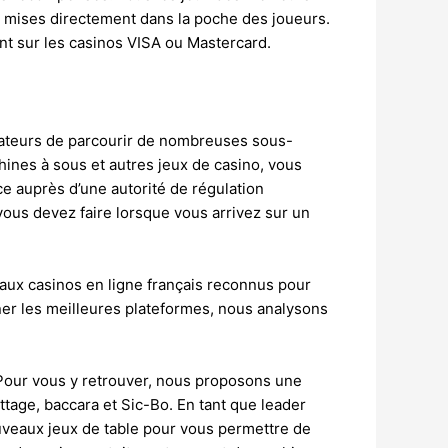
e mises directement dans la poche des joueurs.
nt sur les casinos VISA ou Mastercard.
isateurs de parcourir de nombreuses sous-
hines à sous et autres jeux de casino, vous
ce auprès d’une autorité de régulation
ous devez faire lorsque vous arrivez sur un
 aux casinos en ligne français reconnus pour
nner les meilleures plateformes, nous analysons
Pour vous y retrouver, nous proposons une
ttage, baccara et Sic-Bo. En tant que leader
ouveaux jeux de table pour vous permettre de