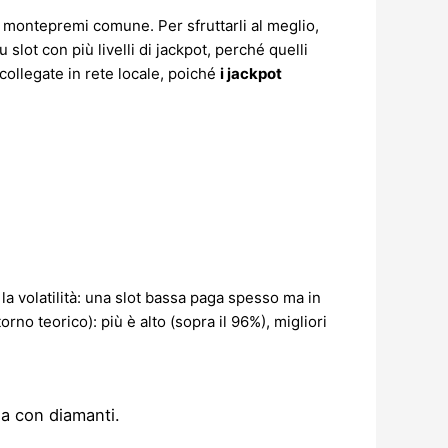
n montepremi comune. Per sfruttarli al meglio,
 slot con più livelli di jackpot, perché quelli
collegate in rete locale, poiché
i jackpot
la volatilità: una slot bassa paga spesso ma in
rno teorico): più è alto (sopra il 96%), migliori
na con diamanti.