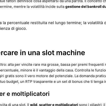
e fattori definisce cosa aspettarsi da una partita. Il concetto c
termine, mentre la volatilità incide sulla
gestione del bankroll du
a la percentuale restituita nel lungo termine; la volatili
ienza di gioco.
ercare in una slot machine
iltro: alta per vincite rare ma grosse, bassa per premi frequenti 
rcentuale, minore è il vantaggio della casa. Controlla le funziona
ri gratis sono il vero motore del potenziale. La domanda pratica 
al tuo budget, un RTP trasparente e un set di bonus che ti tenga i
er e moltiplicatori
cita di una slot. Il
wild, scatter e moltiplicatori
sono i pilastri: 