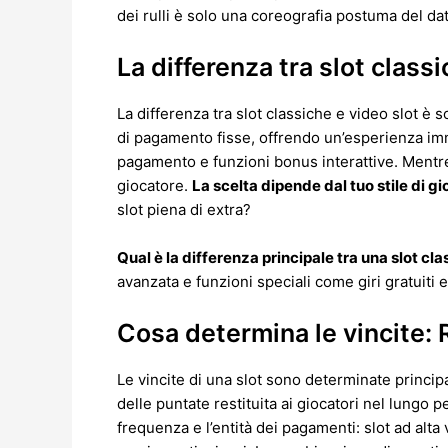
dei rulli è solo una coreografia postuma del d
La differenza tra slot class
La differenza tra slot classiche e video slot è
di pagamento fisse, offrendo un’esperienza imme
pagamento e funzioni bonus interattive. Mentre
giocatore.
La scelta dipende dal tuo stile di g
slot piena di extra?
Qual è la differenza principale tra una slot cla
avanzata e funzioni speciali come giri gratuiti 
Cosa determina le vincite: R
Le vincite di una slot sono determinate principa
delle puntate restituita ai giocatori nel lungo p
frequenza e l’entità dei pagamenti: slot ad alta