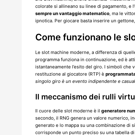
colorate si allineano su linee di pagamento, e 
sempre un vantaggio matematico
, ma le vitto
ipnotica. Per giocare basta inserire un gettone, 
Come funzionano le sl
Le slot machine moderne, a differenza di quell
programma funziona in continuazione, ed è att
istantaneamente l’esito del giro. I simboli che 
restituzione al giocatore (RTP) è
programmata 
singolo giro è un evento indipendente e casual
Il meccanismo dei rulli virt
Il cuore delle slot moderne è il
generatore num
secondo, il RNG genera un valore numerico, ind
generato e lo mappa su una combinazione di simbo
corrisponde un punto preciso su una tabella di pr