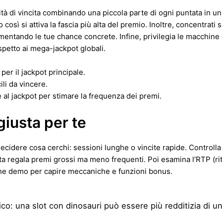
ità di vincita combinando una piccola parte di ogni puntata in u
osì si attiva la fascia più alta del premio. Inoltre, concentrati su
entando le tue chance concrete. Infine, privilegia le macchine 
spetto ai mega-jackpot globali.
per il jackpot principale.
ili da vincere.
 al jackpot per stimare la frequenza dei premi.
giusta per te
decidere cosa cerchi: sessioni lunghe o vincite rapide. Controlla 
lta regala premi grossi ma meno frequenti. Poi esamina l’RTP (rito
ione demo per capire meccaniche e funzioni bonus.
ico: una slot con dinosauri può essere più redditizia di u