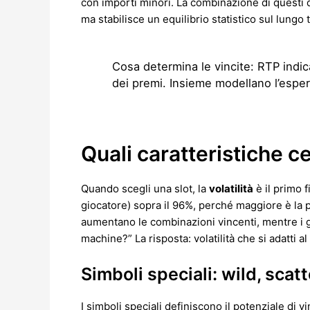
con importi minori. La combinazione di questi du
ma stabilisce un equilibrio statistico sul lungo 
Cosa determina le vincite: RTP indic
dei premi. Insieme modellano l’esper
Quali caratteristiche c
Quando scegli una slot, la
volatilità
è il primo f
giocatore) sopra il 96%, perché maggiore è la pe
aumentano le combinazioni vincenti, mentre i gi
machine?” La risposta: volatilità che si adatti 
Simboli speciali: wild, scatt
I simboli speciali definiscono il potenziale di vin