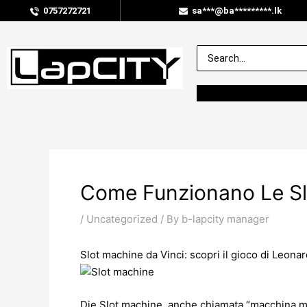
0757272721
sa***@ba*********.lk
Come Funzionano Le S
/
Uncategorized
/ By
b-lapcity manager
Slot machine da Vinci: scopri il gioco di Leona
Die Slot machine, anche chiamata “macchina ma