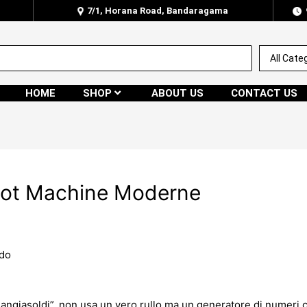
7/1, Horana Road, Bandaragama
HOME
SHOP
ABOUT US
CONTACT US
lot Machine Moderne
rdo
ngiasoldi”, non usa un vero rullo ma un generatore di numeri ca