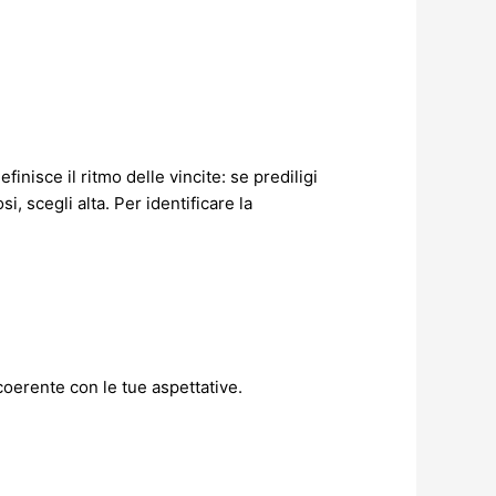
efinisce il ritmo delle vincite: se prediligi
, scegli alta. Per identificare la
 coerente con le tue aspettative.