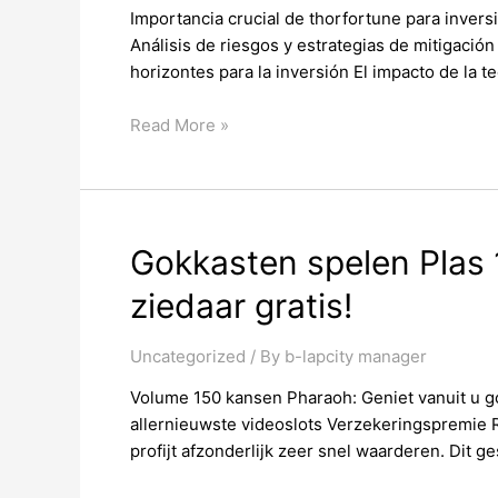
Importancia crucial de thorfortune para invers
Análisis de riesgos y estrategias de mitigación
horizontes para la inversión El impacto de la t
Read More »
Gokkasten spelen Plas
ziedaar gratis!
Uncategorized
/ By
b-lapcity manager
Volume 150 kansen Pharaoh: Geniet vanuit u g
allernieuwste videoslots Verzekeringspremie R
profijt afzonderlijk zeer snel waarderen. Dit 