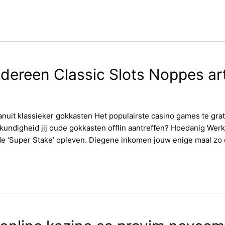
edereen Classic Slots Noppes art
anuit klassieker gokkasten Het populairste casino games te gr
n kundigheid jij oude gokkasten offlin aantreffen? Hoedanig We
e ‘Super Stake’ opleven. Diegene inkomen jouw enige maal zo