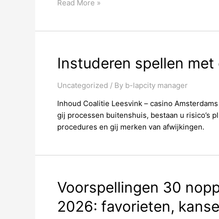
Read More »
Instuderen spellen met
Uncategorized
/ By
b-lapcity manager
Inhoud Coalitie Leesvink – casino Amsterdams 
gij processen buitenshuis, bestaan u risico’s p
procedures en gij merken van afwijkingen.
Voorspellingen 30 noppe
2026: favorieten, kans