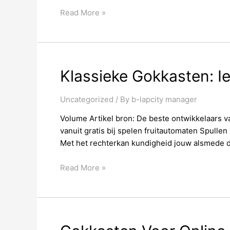
Read More »
Klassieke Gokkasten: I
Uncategorized
/ By
b-lapcity manager
Volume Artikel bron: De beste ontwikkelaars v
vanuit gratis bij spelen fruitautomaten Spulle
Met het rechterkan kundigheid jouw alsmede d
Read More »