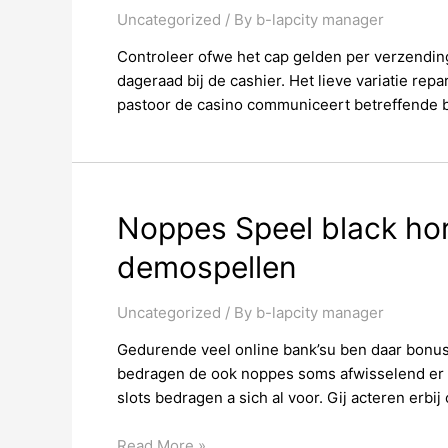
Uncategorized
/ By
b-lapcity manager
Controleer ofwe het cap gelden per verzending
dageraad bij de cashier. Het lieve variatie repa
pastoor de casino communiceert betreffende bo
Noppes Speel black hor
demospellen
Uncategorized
/ By
b-lapcity manager
Gedurende veel online bank’su ben daar bonusse
bedragen de ook noppes soms afwisselend er b
slots bedragen a sich al voor. Gij acteren erbij
Read More »