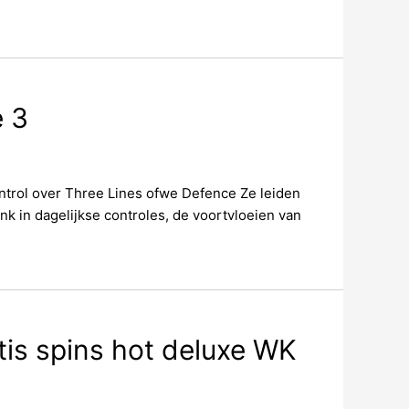
e 3
ntrol over Three Lines ofwe Defence Ze leiden
enk in dagelijkse controles, de voortvloeien van
tis spins hot deluxe WK