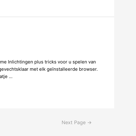
e Inlichtingen plus tricks voor u spelen van
gevechtsklaar met elk geïnstalleerde browser.
atje …
Next Page
→