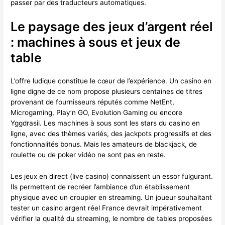
passer par des traducteurs automatiques.
Le paysage des jeux d’argent réel
: machines à sous et jeux de
table
L’offre ludique constitue le cœur de l’expérience. Un casino en
ligne digne de ce nom propose plusieurs centaines de titres
provenant de fournisseurs réputés comme NetEnt,
Microgaming, Play’n GO, Evolution Gaming ou encore
Yggdrasil. Les machines à sous sont les stars du casino en
ligne, avec des thèmes variés, des jackpots progressifs et des
fonctionnalités bonus. Mais les amateurs de blackjack, de
roulette ou de poker vidéo ne sont pas en reste.
Les jeux en direct (live casino) connaissent un essor fulgurant.
Ils permettent de recréer l’ambiance d’un établissement
physique avec un croupier en streaming. Un joueur souhaitant
tester un casino argent réel France devrait impérativement
vérifier la qualité du streaming, le nombre de tables proposées