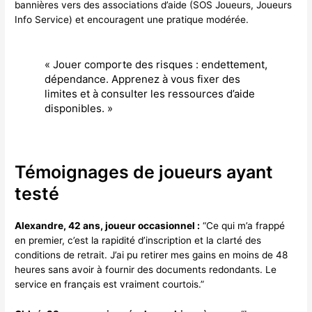
bannières vers des associations d’aide (SOS Joueurs, Joueurs
Info Service) et encouragent une pratique modérée.
« Jouer comporte des risques : endettement,
dépendance. Apprenez à vous fixer des
limites et à consulter les ressources d’aide
disponibles. »
Témoignages de joueurs ayant
testé
Alexandre, 42 ans, joueur occasionnel :
“Ce qui m’a frappé
en premier, c’est la rapidité d’inscription et la clarté des
conditions de retrait. J’ai pu retirer mes gains en moins de 48
heures sans avoir à fournir des documents redondants. Le
service en français est vraiment courtois.”