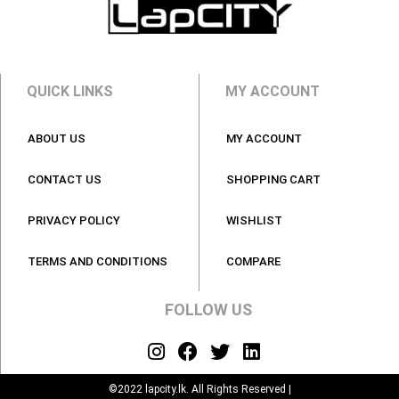
QUICK LINKS
MY ACCOUNT
ABOUT US
MY ACCOUNT
CONTACT US
SHOPPING CART
PRIVACY POLICY
WISHLIST
TERMS AND CONDITIONS
COMPARE
FOLLOW US
©2022 lapcity.lk. All Rights Reserved |