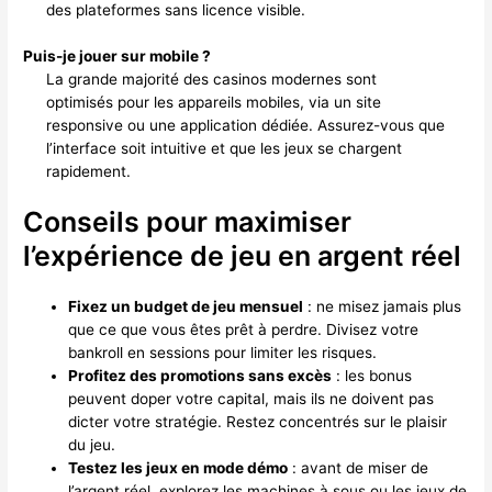
des plateformes sans licence visible.
Puis-je jouer sur mobile ?
La grande majorité des casinos modernes sont
optimisés pour les appareils mobiles, via un site
responsive ou une application dédiée. Assurez-vous que
l’interface soit intuitive et que les jeux se chargent
rapidement.
Conseils pour maximiser
l’expérience de jeu en argent réel
Fixez un budget de jeu mensuel
: ne misez jamais plus
que ce que vous êtes prêt à perdre. Divisez votre
bankroll en sessions pour limiter les risques.
Profitez des promotions sans excès
: les bonus
peuvent doper votre capital, mais ils ne doivent pas
dicter votre stratégie. Restez concentrés sur le plaisir
du jeu.
Testez les jeux en mode démo
: avant de miser de
l’argent réel, explorez les machines à sous ou les jeux de