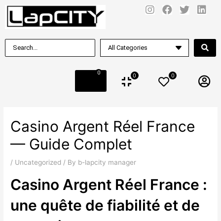
0
0
0
Casino Argent Réel France
— Guide Complet
/
Uncategorized
/ By
b-lapcity manager
Casino Argent Réel France :
une quête de fiabilité et de