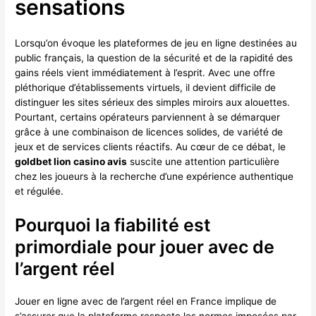
sensations
Lorsqu’on évoque les plateformes de jeu en ligne destinées au
public français, la question de la sécurité et de la rapidité des
gains réels vient immédiatement à l’esprit. Avec une offre
pléthorique d’établissements virtuels, il devient difficile de
distinguer les sites sérieux des simples miroirs aux alouettes.
Pourtant, certains opérateurs parviennent à se démarquer
grâce à une combinaison de licences solides, de variété de
jeux et de services clients réactifs. Au cœur de ce débat, le
goldbet lion casino avis
suscite une attention particulière
chez les joueurs à la recherche d’une expérience authentique
et régulée.
Pourquoi la fiabilité est
primordiale pour jouer avec de
l’argent réel
Jouer en ligne avec de l’argent réel en France implique de
s’assurer que la plateforme respecte les normes imposées par