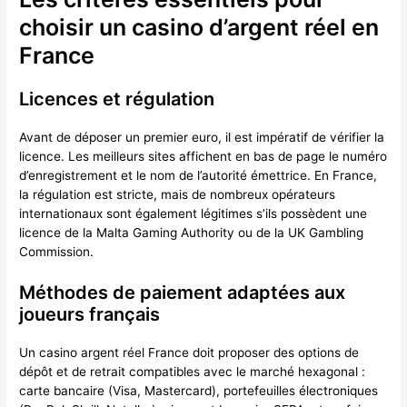
choisir un casino d’argent réel en
France
Licences et régulation
Avant de déposer un premier euro, il est impératif de vérifier la
licence. Les meilleurs sites affichent en bas de page le numéro
d’enregistrement et le nom de l’autorité émettrice. En France,
la régulation est stricte, mais de nombreux opérateurs
internationaux sont également légitimes s’ils possèdent une
licence de la Malta Gaming Authority ou de la UK Gambling
Commission.
Méthodes de paiement adaptées aux
joueurs français
Un casino argent réel France doit proposer des options de
dépôt et de retrait compatibles avec le marché hexagonal :
carte bancaire (Visa, Mastercard), portefeuilles électroniques