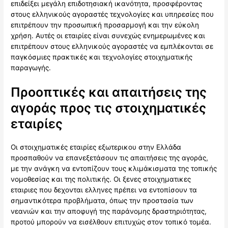
επιδείξει μεγάλη επιδοτησιακή ικανότητα, προσφέροντας
στους ελληνικούς αγοραστές τεχνολογίες και υπηρεσίες που
επιτρέπουν την προσωπική προσαρμογή και την εύκολη
χρήση. Αυτές οι εταιρίες είναι συνεχώς ενημερωμένες και
επιτρέπουν στους ελληνικούς αγοραστές να εμπλέκονται σε
παγκόσμιες πρακτικές και τεχνολογίες στοιχηματικής
παραγωγής.
Προοπτικές και απαιτήσεις της
αγοράς προς τις στοιχηματικές
εταιρίες
Οι στοιχηματικές εταιρίες εξωτερικου στην Ελλάδα
προσπαθούν να επανεξετάσουν τις απαιτήσεις της αγοράς,
με την ανάγκη να εντοπίζουν τους κλιμάκισματα της τοπικής
νομοθεσίας και της πολιτικής. Οι ξενες στοιχηματικες
εταιριες που δεχονται ελληνες πρέπει να εντοπίσουν τα
σημαντικότερα προβλήματα, όπως την προστασία των
νεανιών και την αποφυγή της παράνομης δραστηριότητας,
προτού μπορούν να εισέλθουν επιτυχώς στον τοπικό τομέα.