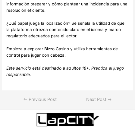
información preparar y cómo plantear una incidencia para una
resolución eficiente.
¿Qué papel juega la localización? Se señala la utilidad de que
la plataforma ofrezca contenido claro en el idioma y marco
regulatorio adecuados para el lector.
Empieza a explorar Bizzo Casino y utiliza herramientas de
control para jugar con cabeza.
Este servicio está destinado a adultos 18+. Practica el juego
responsable.
←
Previous Post
Next Post
→