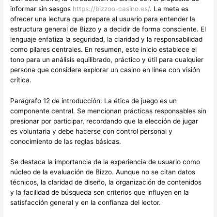
informar sin sesgos
https://bizzoo-casino.es/
. La meta es
ofrecer una lectura que prepare al usuario para entender la
estructura general de Bizzo y a decidir de forma consciente. El
lenguaje enfatiza la seguridad, la claridad y la responsabilidad
como pilares centrales. En resumen, este inicio establece el
tono para un análisis equilibrado, práctico y útil para cualquier
persona que considere explorar un casino en línea con visión
crítica.
Parágrafo 12 de introducción: La ética de juego es un
componente central. Se mencionan prácticas responsables sin
presionar por participar, recordando que la elección de jugar
es voluntaria y debe hacerse con control personal y
conocimiento de las reglas básicas.
Se destaca la importancia de la experiencia de usuario como
núcleo de la evaluación de Bizzo. Aunque no se citan datos
técnicos, la claridad de diseño, la organización de contenidos
y la facilidad de búsqueda son criterios que influyen en la
satisfacción general y en la confianza del lector.