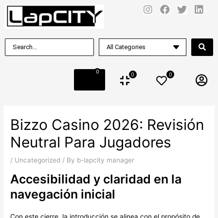
0
0
0
Bizzo Casino 2026: Revisión
Neutral Para Jugadores
/
Uncategorized
/ By
b-lapcity manager
Accesibilidad y claridad en la
navegación inicial
Con este cierre, la introducción se alinea con el propósito de