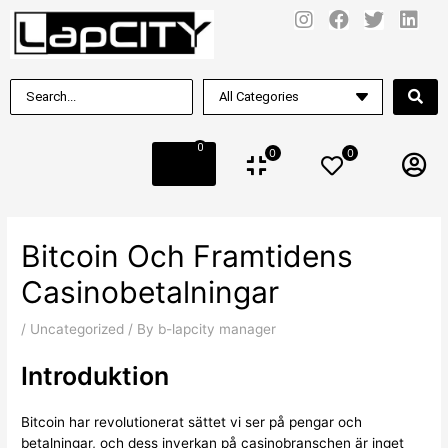
0
0
0
Bitcoin Och Framtidens
Casinobetalningar
/
Uncategorized
/ By
b-lapcity manager
Introduktion
Bitcoin har revolutionerat sättet vi ser på pengar och
betalningar, och dess inverkan på casinobranschen är inget