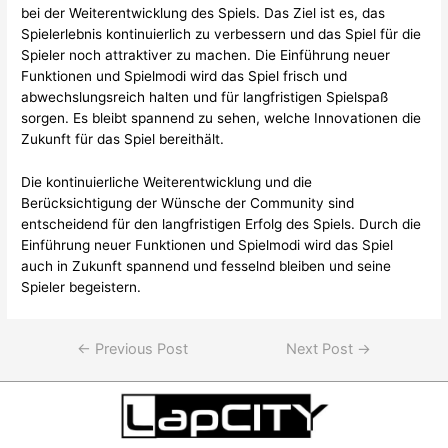
bei der Weiterentwicklung des Spiels. Das Ziel ist es, das
Spielerlebnis kontinuierlich zu verbessern und das Spiel für die
Spieler noch attraktiver zu machen. Die Einführung neuer
Funktionen und Spielmodi wird das Spiel frisch und
abwechslungsreich halten und für langfristigen Spielspaß
sorgen. Es bleibt spannend zu sehen, welche Innovationen die
Zukunft für das Spiel bereithält.
Die kontinuierliche Weiterentwicklung und die
Berücksichtigung der Wünsche der Community sind
entscheidend für den langfristigen Erfolg des Spiels. Durch die
Einführung neuer Funktionen und Spielmodi wird das Spiel
auch in Zukunft spannend und fesselnd bleiben und seine
Spieler begeistern.
←
Previous Post
Next Post
→