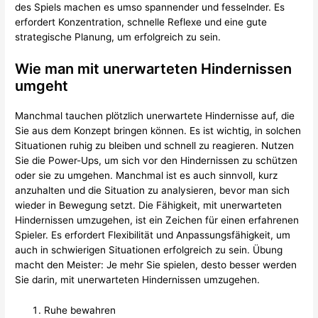
des Spiels machen es umso spannender und fesselnder. Es
erfordert Konzentration, schnelle Reflexe und eine gute
strategische Planung, um erfolgreich zu sein.
Wie man mit unerwarteten Hindernissen
umgeht
Manchmal tauchen plötzlich unerwartete Hindernisse auf, die
Sie aus dem Konzept bringen können. Es ist wichtig, in solchen
Situationen ruhig zu bleiben und schnell zu reagieren. Nutzen
Sie die Power-Ups, um sich vor den Hindernissen zu schützen
oder sie zu umgehen. Manchmal ist es auch sinnvoll, kurz
anzuhalten und die Situation zu analysieren, bevor man sich
wieder in Bewegung setzt. Die Fähigkeit, mit unerwarteten
Hindernissen umzugehen, ist ein Zeichen für einen erfahrenen
Spieler. Es erfordert Flexibilität und Anpassungsfähigkeit, um
auch in schwierigen Situationen erfolgreich zu sein. Übung
macht den Meister: Je mehr Sie spielen, desto besser werden
Sie darin, mit unerwarteten Hindernissen umzugehen.
Ruhe bewahren