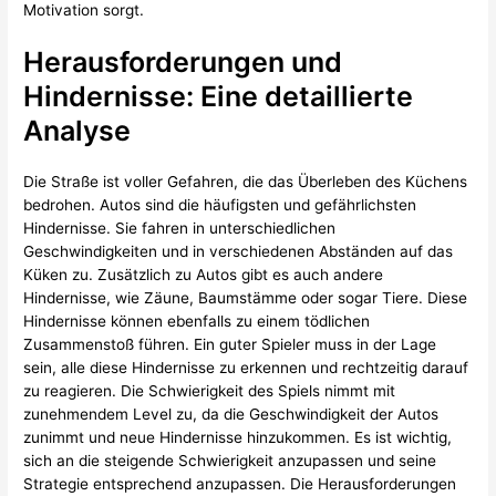
Motivation sorgt.
Herausforderungen und
Hindernisse: Eine detaillierte
Analyse
Die Straße ist voller Gefahren, die das Überleben des Küchens
bedrohen. Autos sind die häufigsten und gefährlichsten
Hindernisse. Sie fahren in unterschiedlichen
Geschwindigkeiten und in verschiedenen Abständen auf das
Küken zu. Zusätzlich zu Autos gibt es auch andere
Hindernisse, wie Zäune, Baumstämme oder sogar Tiere. Diese
Hindernisse können ebenfalls zu einem tödlichen
Zusammenstoß führen. Ein guter Spieler muss in der Lage
sein, alle diese Hindernisse zu erkennen und rechtzeitig darauf
zu reagieren. Die Schwierigkeit des Spiels nimmt mit
zunehmendem Level zu, da die Geschwindigkeit der Autos
zunimmt und neue Hindernisse hinzukommen. Es ist wichtig,
sich an die steigende Schwierigkeit anzupassen und seine
Strategie entsprechend anzupassen. Die Herausforderungen