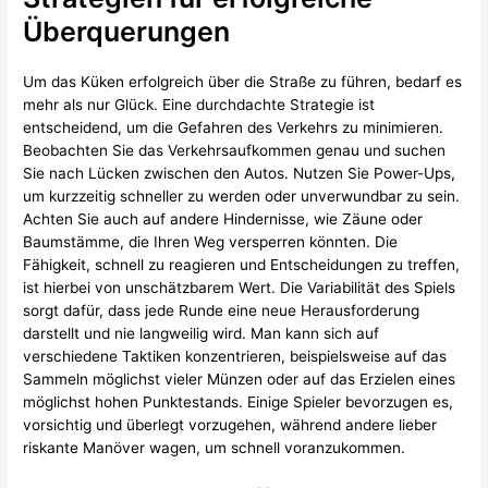
Überquerungen
Um das Küken erfolgreich über die Straße zu führen, bedarf es
mehr als nur Glück. Eine durchdachte Strategie ist
entscheidend, um die Gefahren des Verkehrs zu minimieren.
Beobachten Sie das Verkehrsaufkommen genau und suchen
Sie nach Lücken zwischen den Autos. Nutzen Sie Power-Ups,
um kurzzeitig schneller zu werden oder unverwundbar zu sein.
Achten Sie auch auf andere Hindernisse, wie Zäune oder
Baumstämme, die Ihren Weg versperren könnten. Die
Fähigkeit, schnell zu reagieren und Entscheidungen zu treffen,
ist hierbei von unschätzbarem Wert. Die Variabilität des Spiels
sorgt dafür, dass jede Runde eine neue Herausforderung
darstellt und nie langweilig wird. Man kann sich auf
verschiedene Taktiken konzentrieren, beispielsweise auf das
Sammeln möglichst vieler Münzen oder auf das Erzielen eines
möglichst hohen Punktestands. Einige Spieler bevorzugen es,
vorsichtig und überlegt vorzugehen, während andere lieber
riskante Manöver wagen, um schnell voranzukommen.