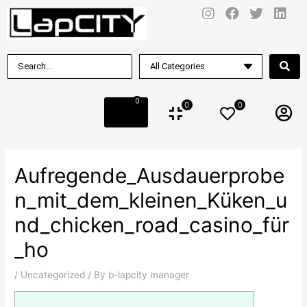
0
0
0
Aufregende_Ausdauerprobe
N_mit_dem_kleinen_Küken_u
Nd_chicken_road_casino_für
_ho
/
Uncategorized
/ By
b-lapcity manager