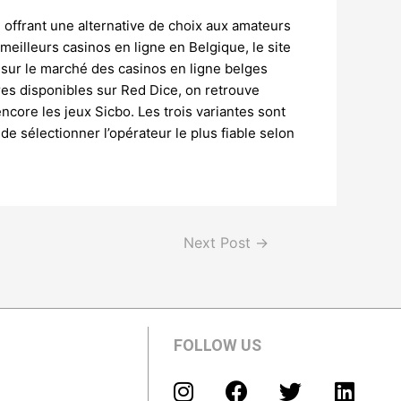
 offrant une alternative de choix aux amateurs
eilleurs casinos en ligne en Belgique, le site
 sur le marché des casinos en ligne belges
res disponibles sur Red Dice, on retrouve
encore les jeux Sicbo. Les trois variantes sont
 de sélectionner l’opérateur le plus fiable selon
Next Post
→
FOLLOW US