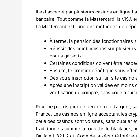
Il est accepté par plusieurs casinos en ligne 
bancaire. Tout comme la Mastercard, la VISA es
La Mastercard est l’une des méthodes de dépôt 
À terme, la pension des fonctionnaires s
Réussir des combinaisons sur plusieurs g
bonus garantis.
Certaines conditions doivent être respe
Ensuite, le premier dépôt que vous effec
Dès votre inscription sur un site casino
Après une inscription validée en moins 
vérification du compte, sans code à sais
Pour ne pas risquer de perdre trop d’argent, s
France. Les casinos en ligne acceptant les cry
celle des casinos sont voisines, sans oublier é
traditionnels comme la roulette, le blackjack,
l’article L.321-2 du Code de la sécurité intérie