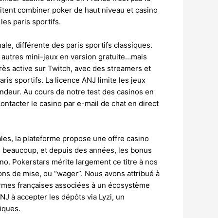
itent combiner poker de haut niveau et casino
es paris sportifs.
le, différente des paris sportifs classiques.
et autres mini-jeux en version gratuite…mais
ès active sur Twitch, avec des streamers et
s sportifs. La licence ANJ limite les jeux
ondeur. Au cours de notre test des casinos en
ontacter le casino par e-mail de chat en direct
ales, la plateforme propose une offre casino
ns beaucoup, et depuis des années, les bonus
o. Pokerstars mérite largement ce titre à nos
ions de mise, ou “wager”. Nous avons attribué à
formes françaises associées à un écosystème
J à accepter les dépôts via Lyzi, un
riques.