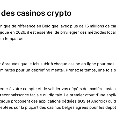
le des casinos crypto
ique de référence en Belgique, avec plus de 16 millions de cart
gique en 2026, il est essentiel de privilégier des méthodes loca
 en temps réel.
 d’épreuves que je fais subir à chaque casino en ligne pour mesu
 minutes pour un débriefing mental. Prenez le temps, une fois p
éder à votre compte et de valider vos dépôts de manière instant
 reconnaissance faciale ou digitale. Le premier atout d’une applic
lgique proposent des applications dédiées (iOS et Android) ou
eptées sur la plupart des casinos belges agréés pour les dépôts