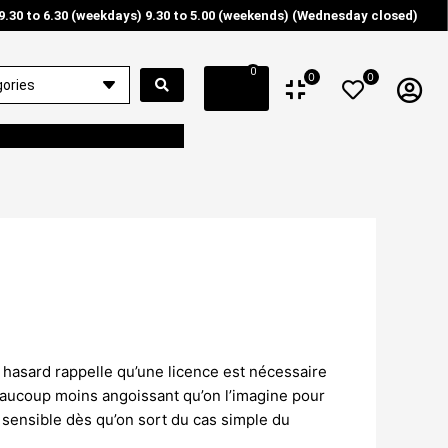
9.30 to 6.30 (weekdays) 9.30 to 5.00 (weekends) (Wednesday closed)
0
0
0
e hasard rappelle qu’une licence est nécessaire
beaucoup moins angoissant qu’on l’imagine pour
s sensible dès qu’on sort du cas simple du