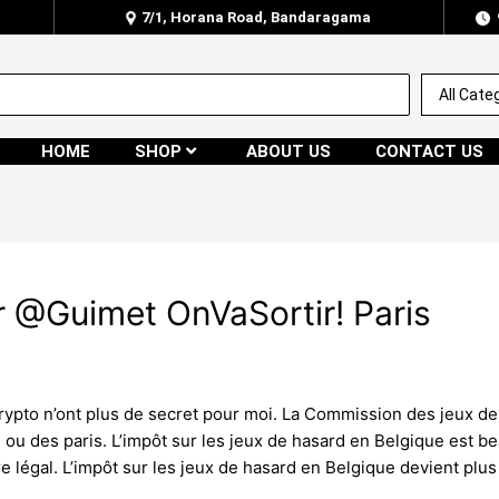
7/1, Horana Road, Bandaragama
HOME
SHOP
ABOUT US
CONTACT US
 @guimet OnVaSortir! Paris
 crypto n’ont plus de secret pour moi. La Commission des jeux d
 ou des paris. L’impôt sur les jeux de hasard en Belgique est 
e légal. L’impôt sur les jeux de hasard en Belgique devient plu