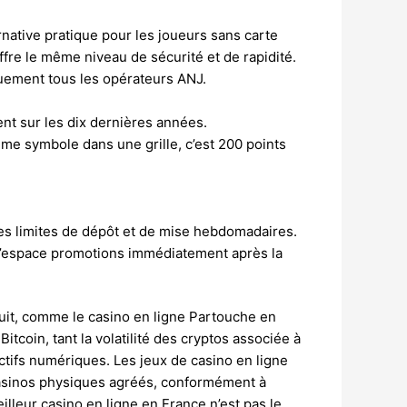
rnative pratique pour les joueurs sans carte
fre le même niveau de sécurité et de rapidité.
quement tous les opérateurs ANJ.
ent sur les dix dernières années.
ême symbole dans une grille, c’est 200 points
res limites de dépôt et de mise hebdomadaires.
s l’espace promotions immédiatement après la
tuit, comme le casino en ligne Partouche en
coin, tant la volatilité des cryptos associée à
actifs numériques. Les jeux de casino en ligne
s casinos physiques agréés, conformément à
eilleur casino en ligne en France n’est pas le